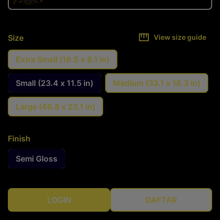
Size
View size guide
Extra Small (16.5 x 8.1 in)
Small (23.4 x 11.5 in)
Medium (33.1 x 16.3 in)
Large (46.8 x 23.1 in)
Finish
Semi Gloss
LOGIN
DAFTAR