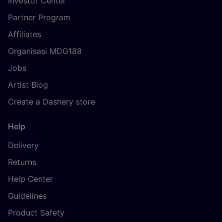
Investor Center
Partner Program
Affiliates
Organisasi MDG188
Jobs
Artist Blog
Create a Dashery store
Help
Delivery
Returns
Help Center
Guidelines
Product Safety