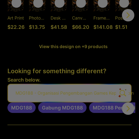
Art Print
Photographic Print
Desk Mat
Canvas Print
Framed Art Print
Postcard
C
$22.26
$13.75
$41.58
$66.20
$141.08
$1.51
View this design on +9 products
Looking for something different?
Search below.
MDG188 - Organisasi Pengembangan Games Kepemimpina
MDG188
Gabung MDG188
MDG188 Pengemba