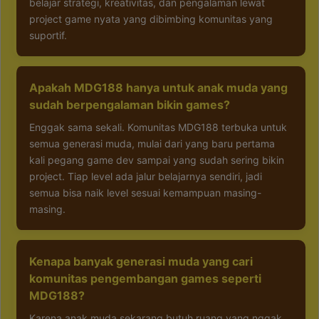
belajar strategi, kreativitas, dan pengalaman lewat
project game nyata yang dibimbing komunitas yang
suportif.
Apakah MDG188 hanya untuk anak muda yang
sudah berpengalaman bikin games?
Enggak sama sekali. Komunitas MDG188 terbuka untuk
semua generasi muda, mulai dari yang baru pertama
kali pegang game dev sampai yang sudah sering bikin
project. Tiap level ada jalur belajarnya sendiri, jadi
semua bisa naik level sesuai kemampuan masing-
masing.
Kenapa banyak generasi muda yang cari
komunitas pengembangan games seperti
MDG188?
Karena anak muda sekarang butuh ruang yang nggak