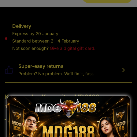
Delivery
Express by 20 January
Standard between 2 - 4 February
Not soon enough?
Give a digital gift card.
Super-easy returns
Problem? No problem. We’ll fix it, fast.
Keunggulan Komunitas MDG188
4.99 (1949 reviews)
Ruang Aman untuk Generasi Muda yang Ingin
Berkembang