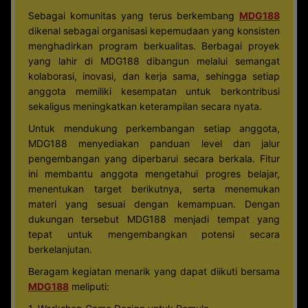
Sebagai komunitas yang terus berkembang
MDG188
dikenal sebagai organisasi kepemudaan yang konsisten
menghadirkan program berkualitas. Berbagai proyek
yang lahir di MDG188 dibangun melalui semangat
kolaborasi, inovasi, dan kerja sama, sehingga setiap
anggota memiliki kesempatan untuk berkontribusi
sekaligus meningkatkan keterampilan secara nyata.
Untuk mendukung perkembangan setiap anggota,
MDG188 menyediakan panduan level dan jalur
pengembangan yang diperbarui secara berkala. Fitur
ini membantu anggota mengetahui progres belajar,
menentukan target berikutnya, serta menemukan
materi yang sesuai dengan kemampuan. Dengan
dukungan tersebut MDG188 menjadi tempat yang
tepat untuk mengembangkan potensi secara
berkelanjutan.
Beragam kegiatan menarik yang dapat diikuti bersama
MDG188
meliputi: