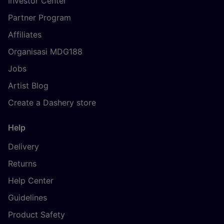
Investor Center
Partner Program
Affiliates
Organisasi MDG188
Jobs
Artist Blog
Create a Dashery store
Help
Delivery
Returns
Help Center
Guidelines
Product Safety