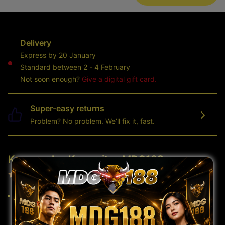
Delivery
Express by 20 January
Standard between 2 - 4 February
Not soon enough?
Give a digital gift card.
Super-easy returns
Problem? No problem. We’ll fix it, fast.
Keunggulan Komunitas MDG188
4.99 (1949 reviews)
Ruang Aman untuk Generasi Muda yang Ingin
Berkembang