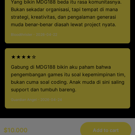
Yang bikin MDG188 beda itu rasa komunitasnya.
Bukan sekadar organisasi, tapi tempat di mana
strategi, kreativitas, dan pengalaman generasi
muda benar-benar diasah lewat project nyata.
Bloodthrister - 2026-04-22
★★★★☆
Gabung di MDG188 bikin aku paham bahwa
pengembangan games itu soal kepemimpinan tim,
bukan cuma soal coding. Anak muda di sini saling
support dan tumbuh bareng.
Guardian Angel - 2026-04-24
$10.000
Add to cart