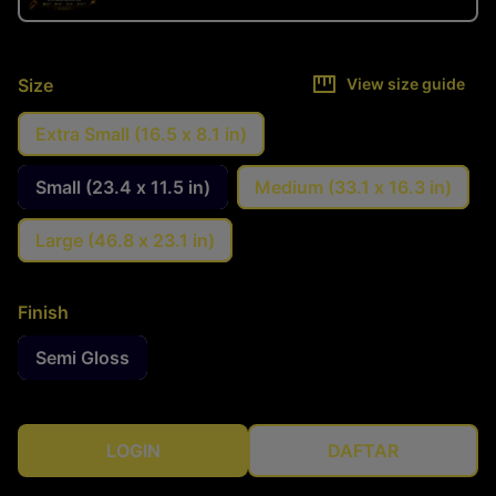
Size
View size guide
Extra Small (16.5 x 8.1 in)
Small (23.4 x 11.5 in)
Medium (33.1 x 16.3 in)
Large (46.8 x 23.1 in)
Finish
Semi Gloss
LOGIN
DAFTAR