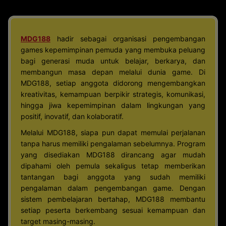
MDG188
hadir sebagai organisasi pengembangan
games kepemimpinan pemuda yang membuka peluang
bagi generasi muda untuk belajar, berkarya, dan
membangun masa depan melalui dunia game. Di
MDG188, setiap anggota didorong mengembangkan
kreativitas, kemampuan berpikir strategis, komunikasi,
hingga jiwa kepemimpinan dalam lingkungan yang
positif, inovatif, dan kolaboratif.
Melalui MDG188, siapa pun dapat memulai perjalanan
tanpa harus memiliki pengalaman sebelumnya. Program
yang disediakan MDG188 dirancang agar mudah
dipahami oleh pemula sekaligus tetap memberikan
tantangan bagi anggota yang sudah memiliki
pengalaman dalam pengembangan game. Dengan
sistem pembelajaran bertahap, MDG188 membantu
setiap peserta berkembang sesuai kemampuan dan
target masing-masing.