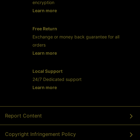
encryption
Learn more
- opens in new tab
Free Return
Exchange or money back guarantee for all
orders
Learn more
- opens in new tab
Local Support
24/7 Dedicated support
Learn more
- opens in new tab
Report Content
Copyright Infringement Policy