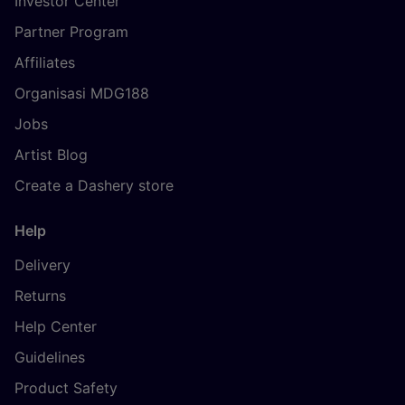
Investor Center
Partner Program
Affiliates
Organisasi MDG188
Jobs
Artist Blog
Create a Dashery store
Help
Delivery
Returns
Help Center
Guidelines
Product Safety