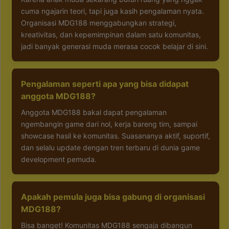
cuma ngajarin teori, tapi juga kasih pengalaman nyata.
Organisasi MDG188 menggabungkan strategi,
kreativitas, dan kepemimpinan dalam satu komunitas,
jadi banyak generasi muda merasa cocok belajar di sini.
Pengalaman seperti apa yang bisa didapat
anggota MDG188?
Anggota MDG188 bakal dapat pengalaman
ngembangin game dari nol, kerja bareng tim, sampai
showcase hasil ke komunitas. Suasananya aktif, suportif,
dan selalu update dengan tren terbaru di dunia game
development pemuda.
Apakah pemula juga bisa gabung di organisasi
MDG188?
Bisa banget! Komunitas MDG188 sengaja dibangun