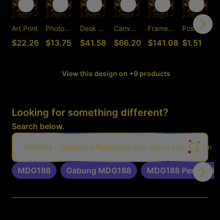
Art Print
Photographic Print
Desk Mat
Canvas Print
Framed Art Print
Postcard
C
$22.26
$13.75
$41.58
$66.20
$141.08
$1.51
View this design on +9 products
Looking for something different?
Search below.
MDG188 - Organisasi Pengembangan Games Kepemimpina
MDG188
Gabung MDG188
MDG188 Pengemba