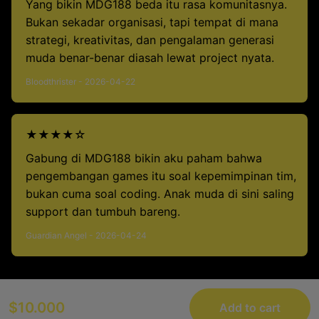
Yang bikin MDG188 beda itu rasa komunitasnya.
Bukan sekadar organisasi, tapi tempat di mana
strategi, kreativitas, dan pengalaman generasi
muda benar-benar diasah lewat project nyata.
Bloodthrister - 2026-04-22
★★★★☆
Gabung di MDG188 bikin aku paham bahwa
pengembangan games itu soal kepemimpinan tim,
bukan cuma soal coding. Anak muda di sini saling
support dan tumbuh bareng.
Guardian Angel - 2026-04-24
$10.000
Add to cart