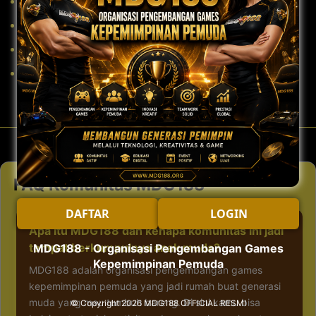
Kolaborasi dan Kepemimpinan di Setiap Project
Kurikulum Game Dev yang Ramah Pemula
Mentor Senior yang Aktif Bimbing Anggota
Komunitas yang Supportif dan Selalu Update
FAQ Komunitas MDG188
DAFTAR
LOGIN
Apa itu MDG188 dan kenapa komunitas ini jadi
tempat berkumpulnya anak muda?
MDG188 - Organisasi Pengembangan Games
Kepemimpinan Pemuda
MDG188 adalah organisasi pengembangan games
kepemimpinan pemuda yang jadi rumah buat generasi
muda yang mau tumbuh bareng. Di sini kamu bisa
© Copyright 2026
MDG188 OFFICIAL RESMI