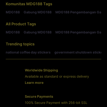
Related Tags
Komunitas MDG188
Tags
MDG188
Gabung MDG188
MDG188 Pengembangan Game
All Product Tags
MDG188
Gabung MDG188
MDG188 Pengembangan Game
Trending topics
national coffee day stickers
government shutdown stickers
Worldwide Shipping
Available as standard or express delivery
Learn more
- opens in new tab
Secure Payments
100% Secure Payment with 256-bit SSL