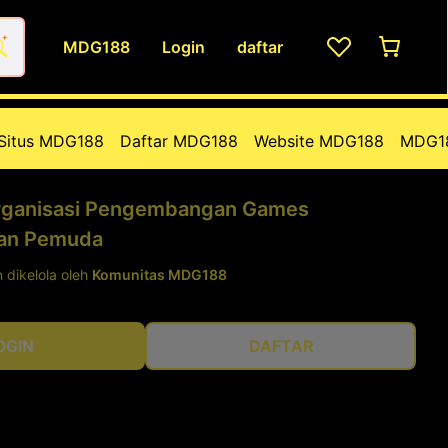
MDG188
Login
daftar
Situs MDG188
Daftar MDG188
Website MDG188
MDG18
rganisasi Pengembangan Games
an Pemuda
 dikelola oleh
Komunitas MDG188
OGIN
DAFTAR