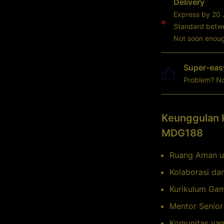
Delivery
Express by 20 
Standard betwe
Not soon enou
Super-eas
Problem? No p
Keunggulan 
MDG188
Ruang Aman u
Kolaborasi da
Kurikulum Ga
Mentor Senior
Komunitas yan