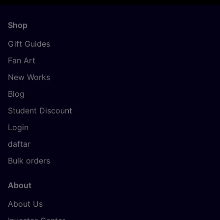
Shop
Gift Guides
Fan Art
New Works
Blog
Student Discount
Login
daftar
Bulk orders
About
About Us