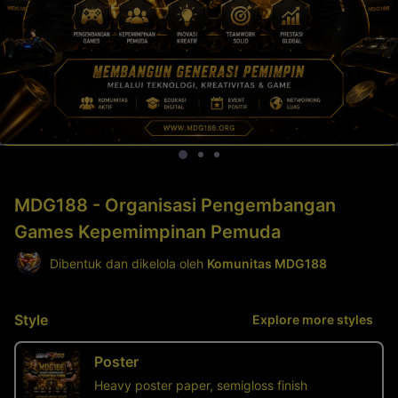
MDG188 - Organisasi Pengembangan
Games Kepemimpinan Pemuda
Dibentuk dan dikelola oleh
Komunitas MDG188
Style
Explore more styles
Poster
Heavy poster paper, semigloss finish