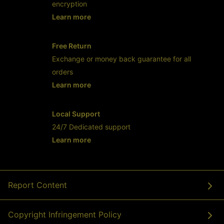
encryption
Learn more
- opens in new tab
Free Return
Exchange or money back guarantee for all
orders
Learn more
- opens in new tab
Local Support
24/7 Dedicated support
Learn more
- opens in new tab
Report Content
Copyright Infringement Policy