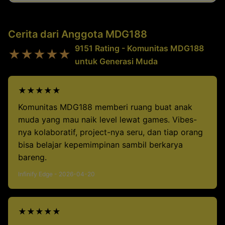
Cerita dari Anggota MDG188
9151 Rating - Komunitas MDG188
★★★★★
untuk Generasi Muda
★★★★★
Komunitas MDG188 memberi ruang buat anak
muda yang mau naik level lewat games. Vibes-
nya kolaboratif, project-nya seru, dan tiap orang
bisa belajar kepemimpinan sambil berkarya
bareng.
Infinify Edge - 2026-04-20
★★★★★