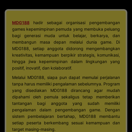
MDG188
hadir sebagai organisasi pengembangan
games kepemimpinan pemuda yang membuka peluang
bagi generasi muda untuk belajar, berkarya, dan
membangun masa depan melalui dunia game. Di
MDG188, setiap anggota didorong mengembangkan
kreativitas, kemampuan berpikir strategis, komunikasi,
hingga jiwa kepemimpinan dalam lingkungan yang
positif, inovatif, dan kolaboratif.
Melalui MDG188, siapa pun dapat memulai perjalanan
tanpa harus memiliki pengalaman sebelumnya. Program
yang disediakan MDG188 dirancang agar mudah
dipahami oleh pemula sekaligus tetap memberikan
tantangan bagi anggota yang sudah memiliki
pengalaman dalam pengembangan game. Dengan
sistem pembelajaran bertahap, MDG188 membantu
setiap peserta berkembang sesuai kemampuan dan
target masing-masing.