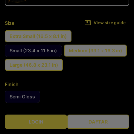
Size
View size guide
Extra Small (16.5 x 8.1 in)
Small (23.4 x 11.5 in)
Medium (33.1 x 16.3 in)
Large (46.8 x 23.1 in)
Finish
Semi Gloss
LOGIN
DAFTAR