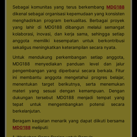
Sebagai komunitas yang terus berkembang
MDG188
dikenal sebagai organisasi kepemudaan yang konsisten
menghadirkan program berkualitas. Berbagai proyek
yang lahir di MDG188 dibangun melalui semangat
kolaborasi, inovasi, dan kerja sama, sehingga setiap
anggota memiliki kesempatan untuk berkontribusi
sekaligus meningkatkan keterampilan secara nyata.
Untuk mendukung perkembangan setiap anggota,
MDG188 menyediakan panduan level dan jalur
pengembangan yang diperbarui secara berkala. Fitur
ini membantu anggota mengetahui progres belajar,
menentukan target berikutnya, serta menemukan
materi yang sesuai dengan kemampuan. Dengan
dukungan tersebut MDG188 menjadi tempat yang
tepat untuk mengembangkan potensi secara
berkelanjutan.
Beragam kegiatan menarik yang dapat diikuti bersama
MDG188
meliputi: