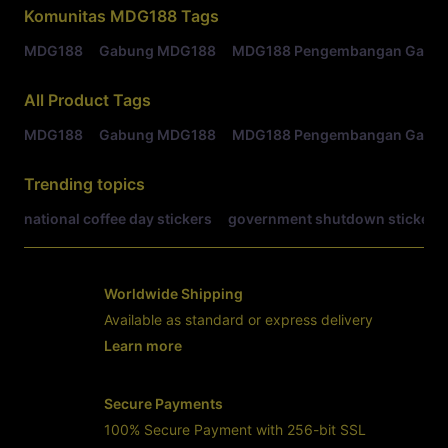
Related Tags
Komunitas MDG188
Tags
MDG188
Gabung MDG188
MDG188 Pengembangan Game
All Product Tags
MDG188
Gabung MDG188
MDG188 Pengembangan Game
Trending topics
national coffee day stickers
government shutdown stickers
Worldwide Shipping
Available as standard or express delivery
Learn more
- opens in new tab
Secure Payments
100% Secure Payment with 256-bit SSL