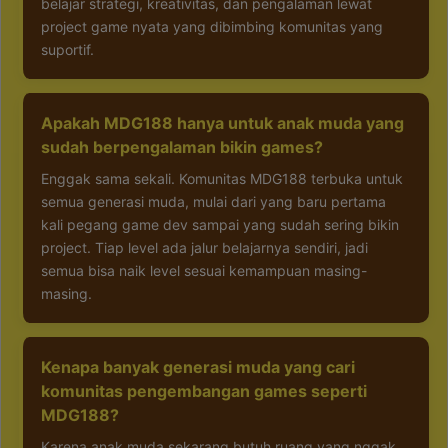
belajar strategi, kreativitas, dan pengalaman lewat
project game nyata yang dibimbing komunitas yang
suportif.
Apakah MDG188 hanya untuk anak muda yang
sudah berpengalaman bikin games?
Enggak sama sekali. Komunitas MDG188 terbuka untuk
semua generasi muda, mulai dari yang baru pertama
kali pegang game dev sampai yang sudah sering bikin
project. Tiap level ada jalur belajarnya sendiri, jadi
semua bisa naik level sesuai kemampuan masing-
masing.
Kenapa banyak generasi muda yang cari
komunitas pengembangan games seperti
MDG188?
Karena anak muda sekarang butuh ruang yang nggak