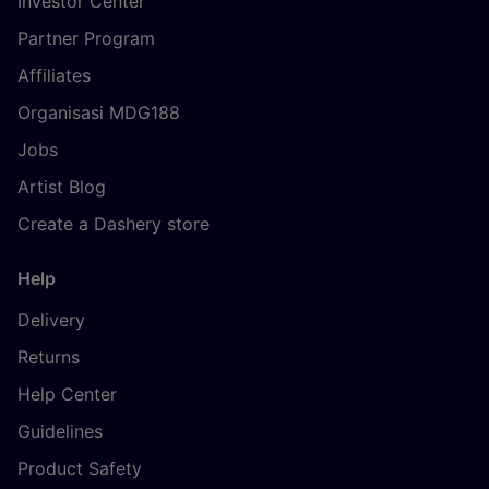
Investor Center
Partner Program
Affiliates
Organisasi MDG188
Jobs
Artist Blog
Create a Dashery store
Help
Delivery
Returns
Help Center
Guidelines
Product Safety