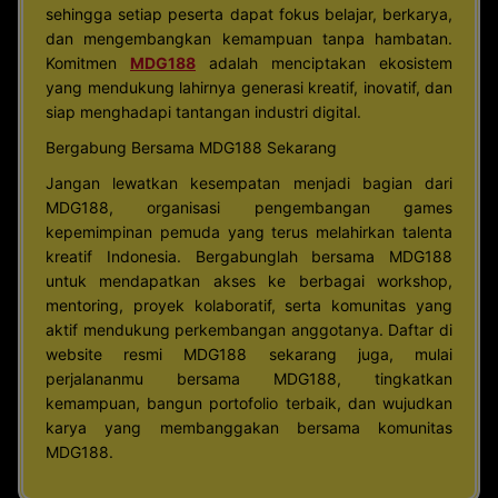
sehingga setiap peserta dapat fokus belajar, berkarya,
dan mengembangkan kemampuan tanpa hambatan.
Komitmen
MDG188
adalah menciptakan ekosistem
yang mendukung lahirnya generasi kreatif, inovatif, dan
siap menghadapi tantangan industri digital.
Bergabung Bersama MDG188 Sekarang
Jangan lewatkan kesempatan menjadi bagian dari
MDG188, organisasi pengembangan games
kepemimpinan pemuda yang terus melahirkan talenta
kreatif Indonesia. Bergabunglah bersama MDG188
untuk mendapatkan akses ke berbagai workshop,
mentoring, proyek kolaboratif, serta komunitas yang
aktif mendukung perkembangan anggotanya. Daftar di
website resmi MDG188 sekarang juga, mulai
perjalananmu bersama MDG188, tingkatkan
kemampuan, bangun portofolio terbaik, dan wujudkan
karya yang membanggakan bersama komunitas
MDG188.