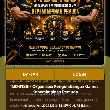
Kolaborasi dan Kepemimpinan di Setiap Project
Kurikulum Game Dev yang Ramah Pemula
Mentor Senior yang Aktif Bimbing Anggota
Komunitas yang Supportif dan Selalu Update
FAQ Komunitas MDG188
DAFTAR
LOGIN
Apa itu MDG188 dan kenapa komunitas ini jadi
tempat berkumpulnya anak muda?
MDG188 - Organisasi Pengembangan Games
Kepemimpinan Pemuda
MDG188 adalah organisasi pengembangan games
kepemimpinan pemuda yang jadi rumah buat generasi
muda yang mau tumbuh bareng. Di sini kamu bisa
© Copyright 2026
MDG188 OFFICIAL RESMI