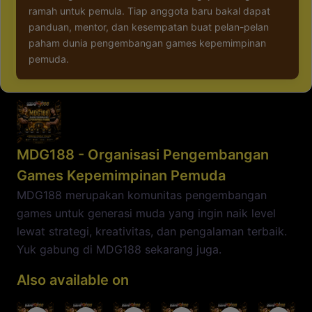
ramah untuk pemula. Tiap anggota baru bakal dapat
panduan, mentor, dan kesempatan buat pelan-pelan
paham dunia pengembangan games kepemimpinan
pemuda.
MDG188 - Organisasi Pengembangan
Games Kepemimpinan Pemuda
MDG188 merupakan komunitas pengembangan
games untuk generasi muda yang ingin naik level
lewat strategi, kreativitas, dan pengalaman terbaik.
Yuk gabung di MDG188 sekarang juga.
Also available on