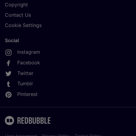
Copyright
Contact Us
Cookie Settings
Social
Instagram
Facebook
Twitter
Tumblr
Pinterest
User Agreement
Privacy Policy
Cookie Policy