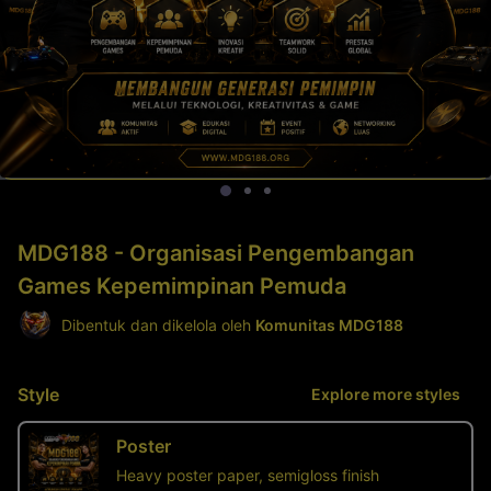
MDG188 - Organisasi Pengembangan
Games Kepemimpinan Pemuda
Dibentuk dan dikelola oleh
Komunitas MDG188
Style
Explore more styles
Poster
Heavy poster paper, semigloss finish