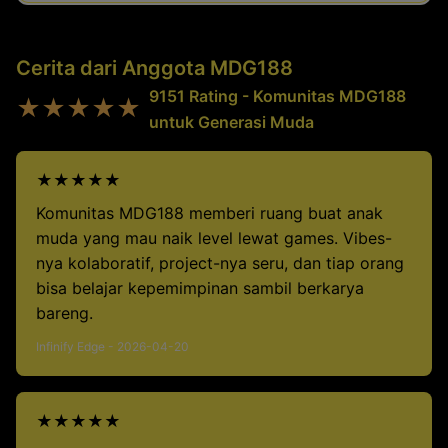
Cerita dari Anggota MDG188
9151 Rating - Komunitas MDG188
★★★★★
untuk Generasi Muda
★★★★★
Komunitas MDG188 memberi ruang buat anak
muda yang mau naik level lewat games. Vibes-
nya kolaboratif, project-nya seru, dan tiap orang
bisa belajar kepemimpinan sambil berkarya
bareng.
Infinify Edge - 2026-04-20
★★★★★