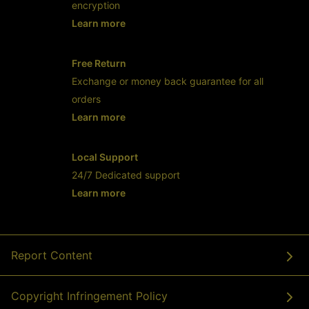
encryption
Learn more
- opens in new tab
Free Return
Exchange or money back guarantee for all
orders
Learn more
- opens in new tab
Local Support
24/7 Dedicated support
Learn more
- opens in new tab
Report Content
Copyright Infringement Policy