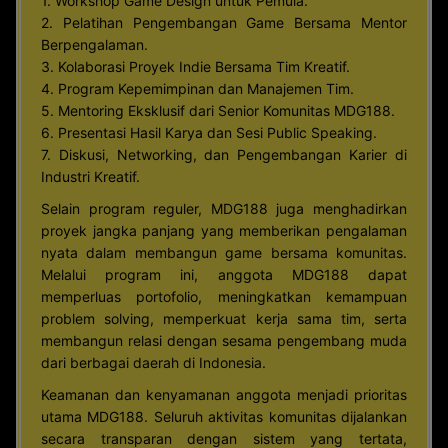
1. Workshop Game Design untuk Pemula.
2. Pelatihan Pengembangan Game Bersama Mentor
Berpengalaman.
3. Kolaborasi Proyek Indie Bersama Tim Kreatif.
4. Program Kepemimpinan dan Manajemen Tim.
5. Mentoring Eksklusif dari Senior Komunitas MDG188.
6. Presentasi Hasil Karya dan Sesi Public Speaking.
7. Diskusi, Networking, dan Pengembangan Karier di
Industri Kreatif.
Selain program reguler, MDG188 juga menghadirkan
proyek jangka panjang yang memberikan pengalaman
nyata dalam membangun game bersama komunitas.
Melalui program ini, anggota MDG188 dapat
memperluas portofolio, meningkatkan kemampuan
problem solving, memperkuat kerja sama tim, serta
membangun relasi dengan sesama pengembang muda
dari berbagai daerah di Indonesia.
Keamanan dan kenyamanan anggota menjadi prioritas
utama MDG188. Seluruh aktivitas komunitas dijalankan
secara transparan dengan sistem yang tertata,