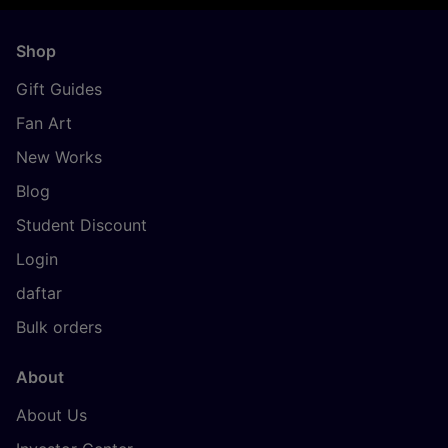
Shop
Gift Guides
Fan Art
New Works
Blog
Student Discount
Login
daftar
Bulk orders
About
About Us