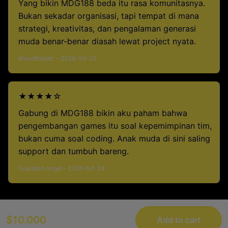
Yang bikin MDG188 beda itu rasa komunitasnya.
Bukan sekadar organisasi, tapi tempat di mana
strategi, kreativitas, dan pengalaman generasi
muda benar-benar diasah lewat project nyata.
Bloodthrister - 2026-04-22
★★★★☆
Gabung di MDG188 bikin aku paham bahwa
pengembangan games itu soal kepemimpinan tim,
bukan cuma soal coding. Anak muda di sini saling
support dan tumbuh bareng.
Guardian Angel - 2026-04-24
$10.000
Add to cart