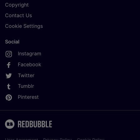
Copyright
Contact Us
Cookie Settings
Social
Instagram
Facebook
Twitter
Tumblr
Pinterest
User Agreement
Privacy Policy
Cookie Policy