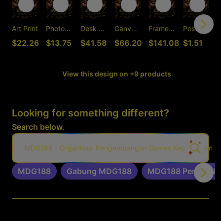
Art Print
Photographic Print
Desk Mat
Canvas Print
Framed Art Print
Postcard
C
$22.26
$13.75
$41.58
$66.20
$141.08
$1.51
View this design on +9 products
Looking for something different?
Search below.
MDG188 - Organisasi Pengembangan Games Kepemimpina
MDG188
Gabung MDG188
MDG188 Pengemba