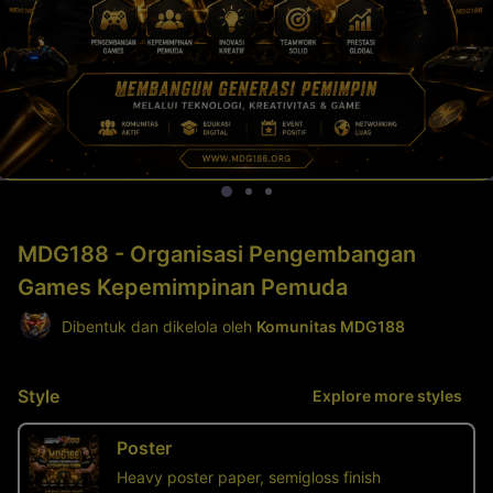
MDG188 - Organisasi Pengembangan
Games Kepemimpinan Pemuda
Dibentuk dan dikelola oleh
Komunitas MDG188
Style
Explore more styles
Poster
Heavy poster paper, semigloss finish