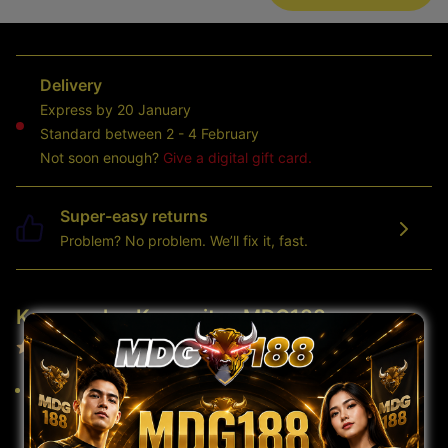
Delivery
Express by 20 January
Standard between 2 - 4 February
Not soon enough?
Give a digital gift card.
Super-easy returns
Problem? No problem. We’ll fix it, fast.
Keunggulan Komunitas MDG188
4.99 (1949 reviews)
Ruang Aman untuk Generasi Muda yang Ingin
Berkembang