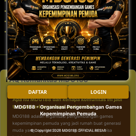
Kolaborasi dan Kepemimpinan di Setiap Project
Kurikulum Game Dev yang Ramah Pemula
Mentor Senior yang Aktif Bimbing Anggota
Komunitas yang Supportif dan Selalu Update
FAQ Komunitas MDG188
DAFTAR
LOGIN
Apa itu MDG188 dan kenapa komunitas ini jadi
tempat berkumpulnya anak muda?
MDG188 - Organisasi Pengembangan Games
Kepemimpinan Pemuda
MDG188 adalah organisasi pengembangan games
kepemimpinan pemuda yang jadi rumah buat generasi
muda yang mau tumbuh bareng. Di sini kamu bisa
© Copyright 2026
MDG188 OFFICIAL RESMI