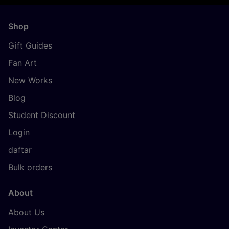
Shop
Gift Guides
Fan Art
New Works
Blog
Student Discount
Login
daftar
Bulk orders
About
About Us