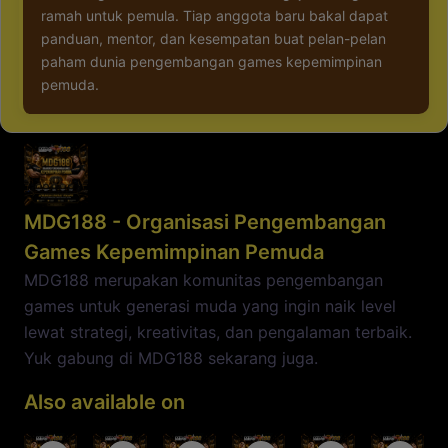
ramah untuk pemula. Tiap anggota baru bakal dapat
panduan, mentor, dan kesempatan buat pelan-pelan
paham dunia pengembangan games kepemimpinan
pemuda.
MDG188 - Organisasi Pengembangan
Games Kepemimpinan Pemuda
MDG188 merupakan komunitas pengembangan
games untuk generasi muda yang ingin naik level
lewat strategi, kreativitas, dan pengalaman terbaik.
Yuk gabung di MDG188 sekarang juga.
Also available on