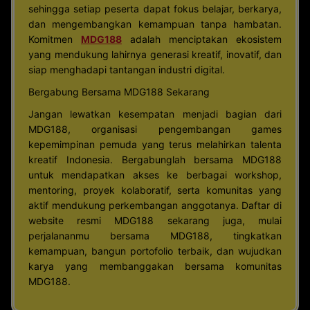
sehingga setiap peserta dapat fokus belajar, berkarya,
dan mengembangkan kemampuan tanpa hambatan.
Komitmen
MDG188
adalah menciptakan ekosistem
yang mendukung lahirnya generasi kreatif, inovatif, dan
siap menghadapi tantangan industri digital.
Bergabung Bersama MDG188 Sekarang
Jangan lewatkan kesempatan menjadi bagian dari
MDG188, organisasi pengembangan games
kepemimpinan pemuda yang terus melahirkan talenta
kreatif Indonesia. Bergabunglah bersama MDG188
untuk mendapatkan akses ke berbagai workshop,
mentoring, proyek kolaboratif, serta komunitas yang
aktif mendukung perkembangan anggotanya. Daftar di
website resmi MDG188 sekarang juga, mulai
perjalananmu bersama MDG188, tingkatkan
kemampuan, bangun portofolio terbaik, dan wujudkan
karya yang membanggakan bersama komunitas
MDG188.