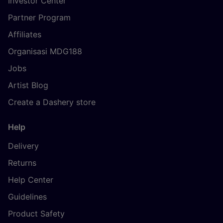
Investor Center
Partner Program
Affiliates
Organisasi MDG188
Jobs
Artist Blog
Create a Dashery store
Help
Delivery
Returns
Help Center
Guidelines
Product Safety