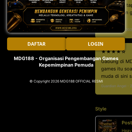
organisasi, ta
pengalaman g
nyata.
Bloodthrister - 2
DAFTAR
LOGIN
★★★★☆
MDG188 - Organisasi Pengembangan Games
Gabung di M
Kepemimpinan Pemuda
games itu so
muda di sini 
© Copyright 2026
MDG188 OFFICIAL RESMI
Guardian Angel -
Style
Post
Heavy