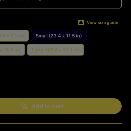
View size guide
.5 x 8.1 in)
Small (23.4 x 11.5 in)
 16.3 in)
Large (46.8 x 23.1 in)
Add to cart