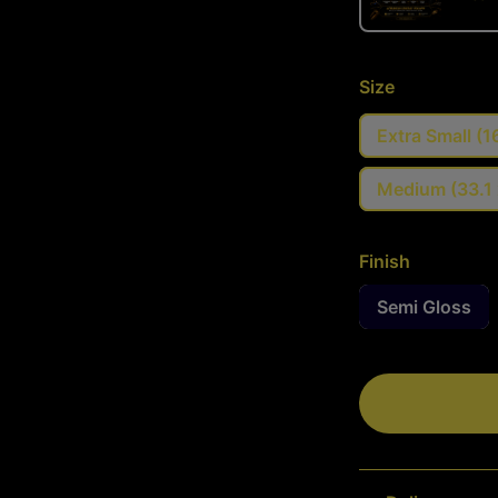
Size
Extra Small (16
Medium (33.1 x
Finish
Semi Gloss