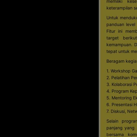
memiliki kes
keterampilan s
Untuk menduk
panduan level
Fitur ini mem
target berik
kemampuan. D
tepat untuk me
Beragam kegiat
1. Workshop G
2. Pelatihan 
3. Kolaborasi P
4. Program Ke
5. Mentoring E
6. Presentasi H
7. Diskusi, Net
Selain progr
panjang yang
bersama komu