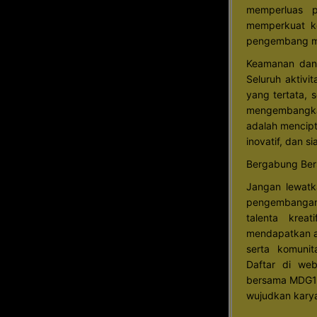
memperluas p
memperkuat k
pengembang mud
Keamanan dan
Seluruh aktivi
yang tertata, 
mengembangk
adalah mencipt
inovatif, dan s
Bergabung Be
Jangan lewatk
pengembangan
talenta krea
mendapatkan ak
serta komuni
Daftar di web
bersama MDG18
wujudkan kar