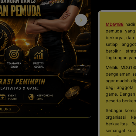
MDG188
hadir
pemuda yang 
berkarya, dan
setiap anggo
berpikir str
lingkungan yang 
Melalui MDG188
pengalaman s
agar mudah di
bagi anggota
game. Dengan 
peserta berke
Sebagai komu
organisasi 
berkualitas. 
semangat kolab