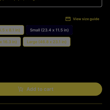
View size guide
.5 x 8.1 in)
Small (23.4 x 11.5 in)
 16.3 in)
Large (46.8 x 23.1 in)
Add to cart