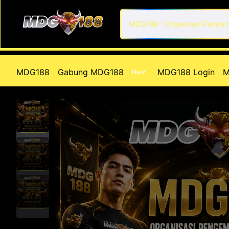
MDG188 - Organisasi Peng
MDG188
Gabung MDG188
MDG188 Login
M
New
New