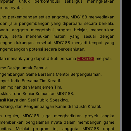
empatan untuk berkontribusi sekaligus meningkatkan
ecara nyata.
ung perkembangan setiap anggota, MDG188 menyediakan
 dan jalur pengembangan yang diperbarui secara berkala.
bantu anggota mengetahui progres belajar, menentukan
utnya, serta menemukan materi yang sesuai dengan
engan dukungan tersebut MDG188 menjadi tempat yang
ngembangkan potensi secara berkelanjutan.
an menarik yang dapat diikuti bersama
MDG188
meliputi:
ame Design untuk Pemula.
Pengembangan Game Bersama Mentor Berpengalaman.
royek Indie Bersama Tim Kreatif.
pemimpinan dan Manajemen Tim.
ksklusif dari Senior Komunitas MDG188.
asil Karya dan Sesi Public Speaking.
working, dan Pengembangan Karier di Industri Kreatif.
am reguler, MDG188 juga menghadirkan proyek jangka
 memberikan pengalaman nyata dalam membangun game
nitas. Melalui program ini, anggota MDG188 dapat