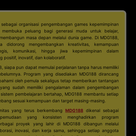
 sebagai organisasi pengembangan games kepemimpinan
membuka peluang bagi generasi muda untuk belajar,
 membangun masa depan melalui dunia game. Di MDG188,
ta didorong mengembangkan kreativitas, kemampuan
ategis, komunikasi, hingga jiwa kepemimpinan dalam
positif, inovatif, dan kolaboratif.
, siapa pun dapat memulai perjalanan tanpa harus memiliki
ebelumnya. Program yang disediakan MDG188 dirancang
pahami oleh pemula sekaligus tetap memberikan tantangan
 yang sudah memiliki pengalaman dalam pengembangan
sistem pembelajaran bertahap, MDG188 membantu setiap
mbang sesuai kemampuan dan target masing-masing.
nitas yang terus berkembang
MDG188
dikenal sebagai
kepemudaan yang konsisten menghadirkan program
Berbagai proyek yang lahir di MDG188 dibangun melalui
orasi, inovasi, dan kerja sama, sehingga setiap anggota