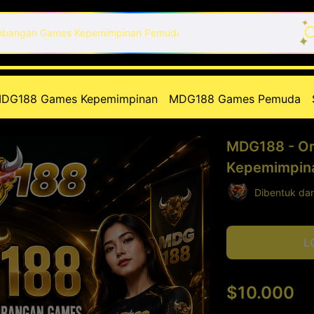
embangan Games Kepemimpinan Pemuda
DG188 Games Kepemimpinan
MDG188 Games Pemuda
MDG188 - O
Kepemimpin
New
Dibentuk dan
L
$10.000