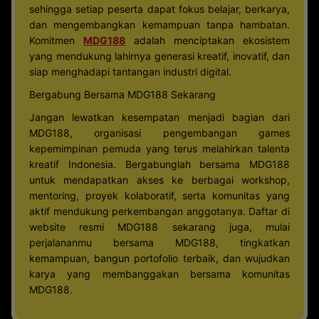
sehingga setiap peserta dapat fokus belajar, berkarya,
dan mengembangkan kemampuan tanpa hambatan.
Komitmen
MDG188
adalah menciptakan ekosistem
yang mendukung lahirnya generasi kreatif, inovatif, dan
siap menghadapi tantangan industri digital.
Bergabung Bersama MDG188 Sekarang
Jangan lewatkan kesempatan menjadi bagian dari
MDG188, organisasi pengembangan games
kepemimpinan pemuda yang terus melahirkan talenta
kreatif Indonesia. Bergabunglah bersama MDG188
untuk mendapatkan akses ke berbagai workshop,
mentoring, proyek kolaboratif, serta komunitas yang
aktif mendukung perkembangan anggotanya. Daftar di
website resmi MDG188 sekarang juga, mulai
perjalananmu bersama MDG188, tingkatkan
kemampuan, bangun portofolio terbaik, dan wujudkan
karya yang membanggakan bersama komunitas
MDG188.