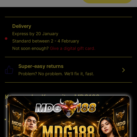
Delivery
Express by 20 January
Standard between 2 - 4 February
Not soon enough?
Give a digital gift card.
Super-easy returns
Problem? No problem. We’ll fix it, fast.
Keunggulan Komunitas MDG188
4.99 (1949 reviews)
Ruang Aman untuk Generasi Muda yang Ingin
Berkembang