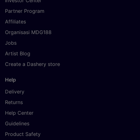
Investor Center
Partner Program
Affiliates
Organisasi MDG188
Jobs
Artist Blog
Create a Dashery store
Help
Delivery
Returns
Help Center
Guidelines
Product Safety