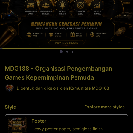
MDG188 - Organisasi Pengembangan
Games Kepemimpinan Pemuda
Dibentuk dan dikelola oleh
Komunitas MDG188
Style
Explore more styles
Poster
Heavy poster paper, semigloss finish