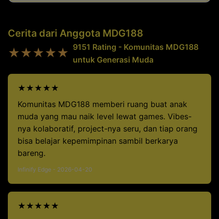
Cerita dari Anggota MDG188
9151 Rating - Komunitas MDG188
★★★★★
untuk Generasi Muda
★★★★★
Komunitas MDG188 memberi ruang buat anak
muda yang mau naik level lewat games. Vibes-
nya kolaboratif, project-nya seru, dan tiap orang
bisa belajar kepemimpinan sambil berkarya
bareng.
Infinify Edge - 2026-04-20
★★★★★