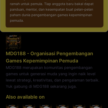
ramah untuk pemula. Tiap anggota baru bakal dapat
panduan, mentor, dan kesempatan buat pelan-pelan
paham dunia pengembangan games kepemimpinan
pemuda.
MDG188 - Organisasi Pengembangan
Games Kepemimpinan Pemuda
MDG188 merupakan komunitas pengembangan
games untuk generasi muda yang ingin naik level
lewat strategi, kreativitas, dan pengalaman terbaik.
Yuk gabung di MDG188 sekarang juga.
Also available on