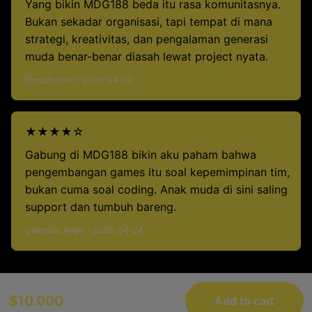
Yang bikin MDG188 beda itu rasa komunitasnya.
Bukan sekadar organisasi, tapi tempat di mana
strategi, kreativitas, dan pengalaman generasi
muda benar-benar diasah lewat project nyata.
Bloodthrister - 2026-04-22
★★★★☆
Gabung di MDG188 bikin aku paham bahwa
pengembangan games itu soal kepemimpinan tim,
bukan cuma soal coding. Anak muda di sini saling
support dan tumbuh bareng.
Guardian Angel - 2026-04-24
$10.000
Add to cart