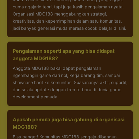
cuma ngajarin teori, tapi juga kasih pengalaman nyata.
Organisasi MDG188 menggabungkan strategi,
kreativitas, dan kepemimpinan dalam satu komunitas,
jadi banyak generasi muda merasa cocok belajar di sini.
Pengalaman seperti apa yang bisa didapat
anggota MDG188?
Anggota MDG188 bakal dapat pengalaman
ngembangin game dari nol, kerja bareng tim, sampai
showcase hasil ke komunitas. Suasananya aktif, suportif,
dan selalu update dengan tren terbaru di dunia game
development pemuda.
Apakah pemula juga bisa gabung di organisasi
MDG188?
Bisa banget! Komunitas MDG188 sengaja dibangun