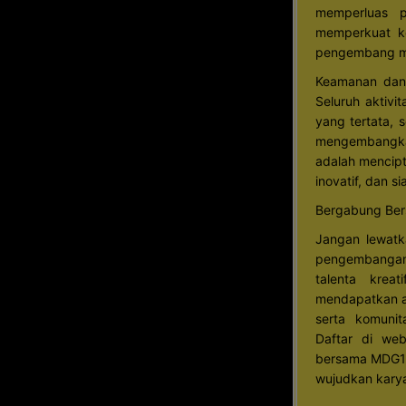
memperluas p
memperkuat k
pengembang mud
Keamanan dan
Seluruh aktivi
yang tertata, 
mengembangk
adalah mencipt
inovatif, dan s
Bergabung Be
Jangan lewatk
pengembangan
talenta krea
mendapatkan ak
serta komuni
Daftar di web
bersama MDG18
wujudkan kar