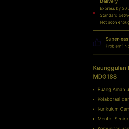
Delivery
Express by 20 
Standard betwe
Not soon enou
Super-eas
Problem? No p
Keunggulan 
MDG188
Ruang Aman u
Kolaborasi da
Kurikulum Ga
Mentor Senior
Komunitas yan