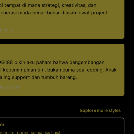
pi tempat di mana strategi, kreativitas, dan
enerasi muda benar-benar diasah lewat project
026-04-22
DG188 bikin aku paham bahwa pengembangan
al kepemimpinan tim, bukan cuma soal coding. Anak
saling support dan tumbuh bareng.
 2026-04-24
Explore more styles
er
 poster paper, semigloss finish