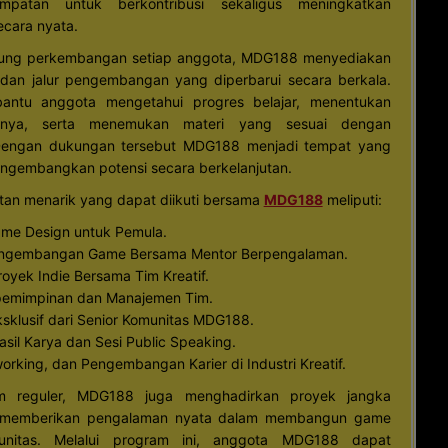
empatan untuk berkontribusi sekaligus meningkatkan
ecara nyata.
ung perkembangan setiap anggota, MDG188 menyediakan
 dan jalur pengembangan yang diperbarui secara berkala.
bantu anggota mengetahui progres belajar, menentukan
utnya, serta menemukan materi yang sesuai dengan
engan dukungan tersebut MDG188 menjadi tempat yang
ngembangkan potensi secara berkelanjutan.
an menarik yang dapat diikuti bersama
MDG188
meliputi:
ame Design untuk Pemula.
Pengembangan Game Bersama Mentor Berpengalaman.
royek Indie Bersama Tim Kreatif.
pemimpinan dan Manajemen Tim.
ksklusif dari Senior Komunitas MDG188.
asil Karya dan Sesi Public Speaking.
working, dan Pengembangan Karier di Industri Kreatif.
am reguler, MDG188 juga menghadirkan proyek jangka
 memberikan pengalaman nyata dalam membangun game
nitas. Melalui program ini, anggota MDG188 dapat