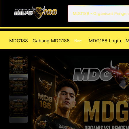
MDG188 - Organisasi Peng
MDG188
Gabung MDG188
MDG188 Login
M
New
New