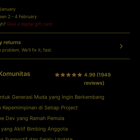
January
en 2 - 4 February
gh?
Give a digital gift card.
y returns
roblem. We’ll fix it, fast.
Komunitas
4.99 (1949
reviews)
ntuk Generasi Muda yang Ingin Berkembang
n Kepemimpinan di Setiap Project
me Dev yang Ramah Pemula
 yang Aktif Bimbing Anggota
g Supportif dan Selalu Update