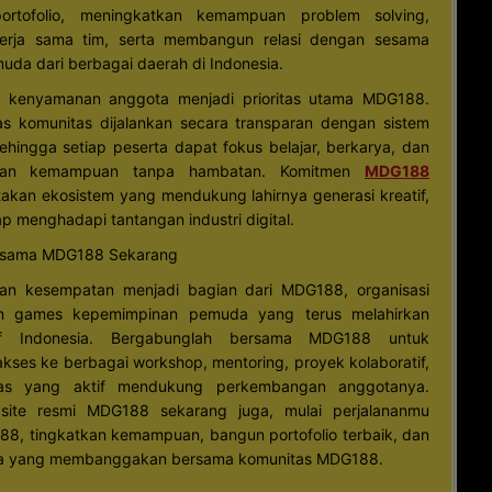
ortofolio, meningkatkan kemampuan problem solving,
erja sama tim, serta membangun relasi dengan sesama
a dari berbagai daerah di Indonesia.
 kenyamanan anggota menjadi prioritas utama MDG188.
tas komunitas dijalankan secara transparan dengan sistem
sehingga setiap peserta dapat fokus belajar, berkarya, dan
an kemampuan tanpa hambatan. Komitmen
MDG188
akan ekosistem yang mendukung lahirnya generasi kreatif,
iap menghadapi tantangan industri digital.
rsama MDG188 Sekarang
an kesempatan menjadi bagian dari MDG188, organisasi
 games kepemimpinan pemuda yang terus melahirkan
tif Indonesia. Bergabunglah bersama MDG188 untuk
ses ke berbagai workshop, mentoring, proyek kolaboratif,
tas yang aktif mendukung perkembangan anggotanya.
site resmi MDG188 sekarang juga, mulai perjalananmu
8, tingkatkan kemampuan, bangun portofolio terbaik, dan
ya yang membanggakan bersama komunitas MDG188.