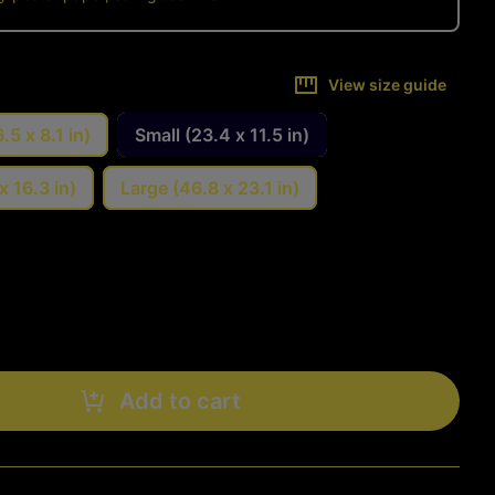
View size guide
.5 x 8.1 in)
Small (23.4 x 11.5 in)
 16.3 in)
Large (46.8 x 23.1 in)
Add to cart