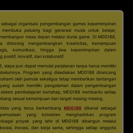
 sebagai organisasi pengembangan games kepemimpinan
membuka peluang bagi generasi muda untuk belajar,
 membangun masa depan melalui dunia game. Di MDG188,
ta didorong mengembangkan kreativitas, kemampuan
ategis, komunikasi, hingga jiwa kepemimpinan dalam
positif, inovatif, dan kolaboratif.
, siapa pun dapat memulai perjalanan tanpa harus memiliki
ebelumnya. Program yang disediakan MDG188 dirancang
pahami oleh pemula sekaligus tetap memberikan tantangan
 yang sudah memiliki pengalaman dalam pengembangan
sistem pembelajaran bertahap, MDG188 membantu setiap
mbang sesuai kemampuan dan target masing-masing.
nitas yang terus berkembang
MDG188
dikenal sebagai
kepemudaan yang konsisten menghadirkan program
Berbagai proyek yang lahir di MDG188 dibangun melalui
orasi, inovasi, dan kerja sama, sehingga setiap anggota