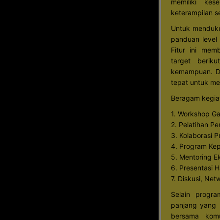
memiliki kes
keterampilan s
Untuk menduk
panduan level
Fitur ini mem
target berik
kemampuan. D
tepat untuk me
Beragam kegiat
1. Workshop G
2. Pelatihan 
3. Kolaborasi P
4. Program Ke
5. Mentoring E
6. Presentasi H
7. Diskusi, Net
Selain progr
panjang yang
bersama komu