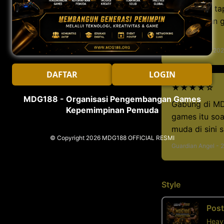
organisasi, ta
pengalaman g
nyata.
Bloodthrister - 2
DAFTAR
LOGIN
★★★★☆
MDG188 - Organisasi Pengembangan Games
Gabung di M
Kepemimpinan Pemuda
games itu so
muda di sini 
© Copyright 2026
MDG188 OFFICIAL RESMI
Guardian Angel -
Style
Post
Heavy