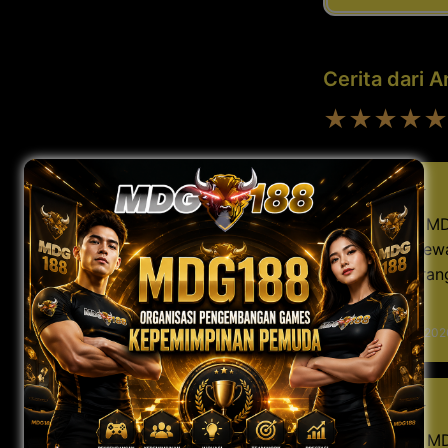
Cerita dari
★★★★★
★★★★★
Komunitas MD
naik level le
dan tiap oran
bareng.
Infinify Edge - 2
★★★★★
Yang bikin M