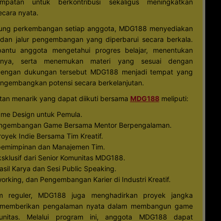
empatan untuk berkontribusi sekaligus meningkatkan
ecara nyata.
ung perkembangan setiap anggota, MDG188 menyediakan
 dan jalur pengembangan yang diperbarui secara berkala.
bantu anggota mengetahui progres belajar, menentukan
utnya, serta menemukan materi yang sesuai dengan
engan dukungan tersebut MDG188 menjadi tempat yang
ngembangkan potensi secara berkelanjutan.
an menarik yang dapat diikuti bersama
MDG188
meliputi:
ame Design untuk Pemula.
Pengembangan Game Bersama Mentor Berpengalaman.
royek Indie Bersama Tim Kreatif.
pemimpinan dan Manajemen Tim.
ksklusif dari Senior Komunitas MDG188.
asil Karya dan Sesi Public Speaking.
working, dan Pengembangan Karier di Industri Kreatif.
am reguler, MDG188 juga menghadirkan proyek jangka
 memberikan pengalaman nyata dalam membangun game
nitas. Melalui program ini, anggota MDG188 dapat