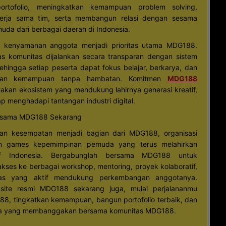
ortofolio, meningkatkan kemampuan problem solving,
erja sama tim, serta membangun relasi dengan sesama
a dari berbagai daerah di Indonesia.
 kenyamanan anggota menjadi prioritas utama MDG188.
tas komunitas dijalankan secara transparan dengan sistem
sehingga setiap peserta dapat fokus belajar, berkarya, dan
an kemampuan tanpa hambatan. Komitmen
MDG188
akan ekosistem yang mendukung lahirnya generasi kreatif,
iap menghadapi tantangan industri digital.
rsama MDG188 Sekarang
an kesempatan menjadi bagian dari MDG188, organisasi
 games kepemimpinan pemuda yang terus melahirkan
tif Indonesia. Bergabunglah bersama MDG188 untuk
ses ke berbagai workshop, mentoring, proyek kolaboratif,
tas yang aktif mendukung perkembangan anggotanya.
site resmi MDG188 sekarang juga, mulai perjalananmu
8, tingkatkan kemampuan, bangun portofolio terbaik, dan
ya yang membanggakan bersama komunitas MDG188.