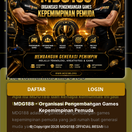
Kolaborasi dan Kepemimpinan di Setiap Project
Kurikulum Game Dev yang Ramah Pemula
Mentor Senior yang Aktif Bimbing Anggota
Komunitas yang Supportif dan Selalu Update
FAQ Komunitas MDG188
DAFTAR
LOGIN
Apa itu MDG188 dan kenapa komunitas ini jadi
tempat berkumpulnya anak muda?
MDG188 - Organisasi Pengembangan Games
Kepemimpinan Pemuda
MDG188 adalah organisasi pengembangan games
kepemimpinan pemuda yang jadi rumah buat generasi
muda yang mau tumbuh bareng. Di sini kamu bisa
© Copyright 2026
MDG188 OFFICIAL RESMI