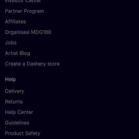
Investor Center
Partner Program
Affiliates
Organisasi MDG188
Jobs
Artist Blog
Create a Dashery store
Help
Delivery
Returns
Help Center
Guidelines
Product Safety