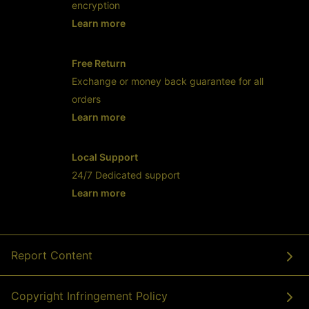
encryption
Learn more
- opens in new tab
Free Return
Exchange or money back guarantee for all
orders
Learn more
- opens in new tab
Local Support
24/7 Dedicated support
Learn more
- opens in new tab
Report Content
Copyright Infringement Policy