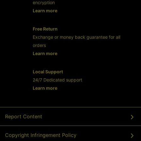
encryption
Learn more
- opens in new tab
Free Return
Exchange or money back guarantee for all
orders
Learn more
- opens in new tab
Local Support
24/7 Dedicated support
Learn more
- opens in new tab
Report Content
Copyright Infringement Policy