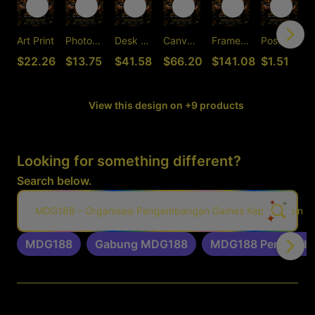
Art Print
Photographic Print
Desk Mat
Canvas Print
Framed Art Print
Postcard
C
$22.26
$13.75
$41.58
$66.20
$141.08
$1.51
View this design on +9 products
Looking for something different?
Search below.
MDG188 - Organisasi Pengembangan Games Kepemimpina
MDG188
Gabung MDG188
MDG188 Pengemba