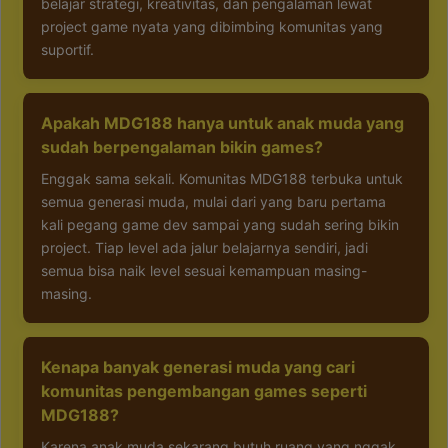
belajar strategi, kreativitas, dan pengalaman lewat
project game nyata yang dibimbing komunitas yang
suportif.
Apakah MDG188 hanya untuk anak muda yang
sudah berpengalaman bikin games?
Enggak sama sekali. Komunitas MDG188 terbuka untuk
semua generasi muda, mulai dari yang baru pertama
kali pegang game dev sampai yang sudah sering bikin
project. Tiap level ada jalur belajarnya sendiri, jadi
semua bisa naik level sesuai kemampuan masing-
masing.
Kenapa banyak generasi muda yang cari
komunitas pengembangan games seperti
MDG188?
Karena anak muda sekarang butuh ruang yang nggak