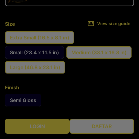
Size
View size guide
Extra Small (16.5 x 8.1 in)
Small (23.4 x 11.5 in)
Medium (33.1 x 16.3 in)
Large (46.8 x 23.1 in)
Finish
Semi Gloss
LOGIN
DAFTAR