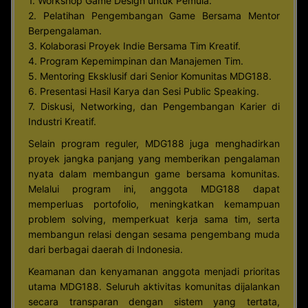
1. Workshop Game Design untuk Pemula.
2. Pelatihan Pengembangan Game Bersama Mentor
Berpengalaman.
3. Kolaborasi Proyek Indie Bersama Tim Kreatif.
4. Program Kepemimpinan dan Manajemen Tim.
5. Mentoring Eksklusif dari Senior Komunitas MDG188.
6. Presentasi Hasil Karya dan Sesi Public Speaking.
7. Diskusi, Networking, dan Pengembangan Karier di
Industri Kreatif.
Selain program reguler, MDG188 juga menghadirkan
proyek jangka panjang yang memberikan pengalaman
nyata dalam membangun game bersama komunitas.
Melalui program ini, anggota MDG188 dapat
memperluas portofolio, meningkatkan kemampuan
problem solving, memperkuat kerja sama tim, serta
membangun relasi dengan sesama pengembang muda
dari berbagai daerah di Indonesia.
Keamanan dan kenyamanan anggota menjadi prioritas
utama MDG188. Seluruh aktivitas komunitas dijalankan
secara transparan dengan sistem yang tertata,