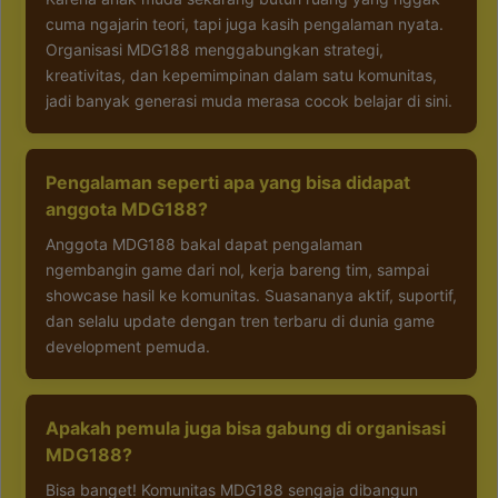
cuma ngajarin teori, tapi juga kasih pengalaman nyata.
Organisasi MDG188 menggabungkan strategi,
kreativitas, dan kepemimpinan dalam satu komunitas,
jadi banyak generasi muda merasa cocok belajar di sini.
Pengalaman seperti apa yang bisa didapat
anggota MDG188?
Anggota MDG188 bakal dapat pengalaman
ngembangin game dari nol, kerja bareng tim, sampai
showcase hasil ke komunitas. Suasananya aktif, suportif,
dan selalu update dengan tren terbaru di dunia game
development pemuda.
Apakah pemula juga bisa gabung di organisasi
MDG188?
Bisa banget! Komunitas MDG188 sengaja dibangun