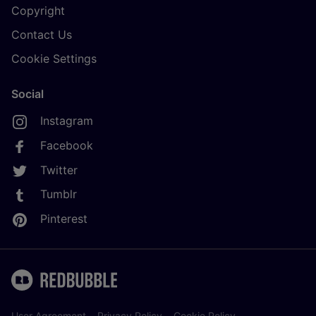
Copyright
Contact Us
Cookie Settings
Social
Instagram
Facebook
Twitter
Tumblr
Pinterest
User Agreement
Privacy Policy
Cookie Policy