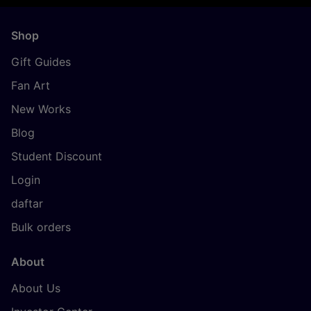
Shop
Gift Guides
Fan Art
New Works
Blog
Student Discount
Login
daftar
Bulk orders
About
About Us