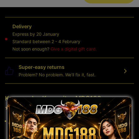
Delivery
Express by 20 January
Standard between 2 - 4 February
Not soon enough?
Give a digital gift card.
Super-easy returns
Problem? No problem. We’ll fix it, fast.
Keunggulan Komunitas MDG188
4.99 (1949 reviews)
Ruang Aman untuk Generasi Muda yang Ingin
Berkembang