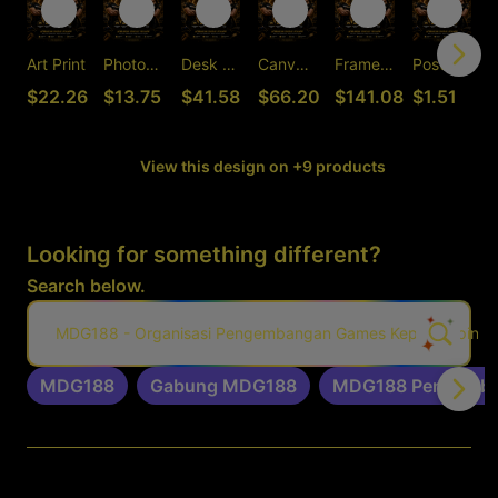
Art Print
Photographic Print
Desk Mat
Canvas Print
Framed Art Print
Postcard
C
$22.26
$13.75
$41.58
$66.20
$141.08
$1.51
View this design on +9 products
Looking for something different?
Search below.
MDG188 - Organisasi Pengembangan Games Kepemimpina
MDG188
Gabung MDG188
MDG188 Pengemba