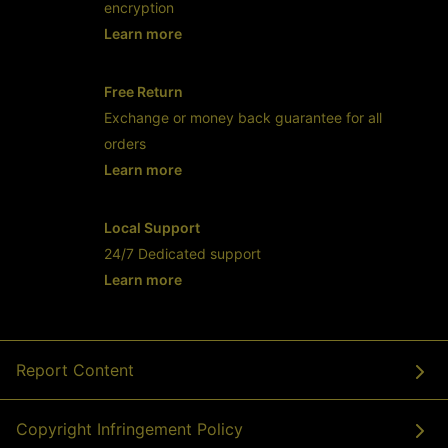
encryption
Learn more
- opens in new tab
Free Return
Exchange or money back guarantee for all
orders
Learn more
- opens in new tab
Local Support
24/7 Dedicated support
Learn more
- opens in new tab
Report Content
Copyright Infringement Policy