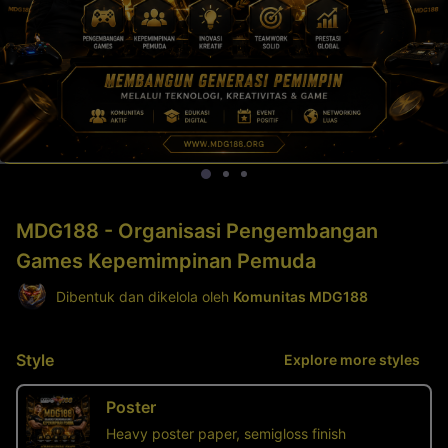
MDG188 - Organisasi Pengembangan
Games Kepemimpinan Pemuda
Dibentuk dan dikelola oleh
Komunitas MDG188
Style
Explore more styles
Poster
Heavy poster paper, semigloss finish