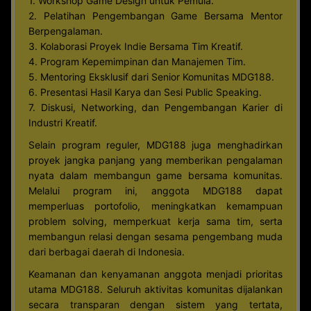
1. Workshop Game Design untuk Pemula.
2. Pelatihan Pengembangan Game Bersama Mentor
Berpengalaman.
3. Kolaborasi Proyek Indie Bersama Tim Kreatif.
4. Program Kepemimpinan dan Manajemen Tim.
5. Mentoring Eksklusif dari Senior Komunitas MDG188.
6. Presentasi Hasil Karya dan Sesi Public Speaking.
7. Diskusi, Networking, dan Pengembangan Karier di
Industri Kreatif.
Selain program reguler, MDG188 juga menghadirkan
proyek jangka panjang yang memberikan pengalaman
nyata dalam membangun game bersama komunitas.
Melalui program ini, anggota MDG188 dapat
memperluas portofolio, meningkatkan kemampuan
problem solving, memperkuat kerja sama tim, serta
membangun relasi dengan sesama pengembang muda
dari berbagai daerah di Indonesia.
Keamanan dan kenyamanan anggota menjadi prioritas
utama MDG188. Seluruh aktivitas komunitas dijalankan
secara transparan dengan sistem yang tertata,