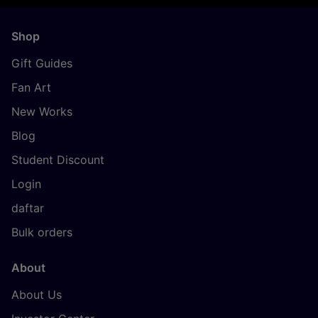
Shop
Gift Guides
Fan Art
New Works
Blog
Student Discount
Login
daftar
Bulk orders
About
About Us