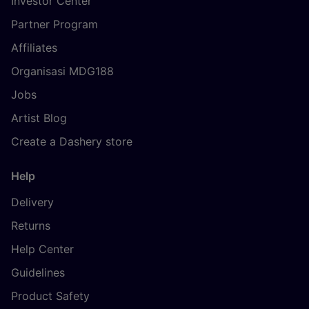
Investor Center
Partner Program
Affiliates
Organisasi MDG188
Jobs
Artist Blog
Create a Dashery store
Help
Delivery
Returns
Help Center
Guidelines
Product Safety