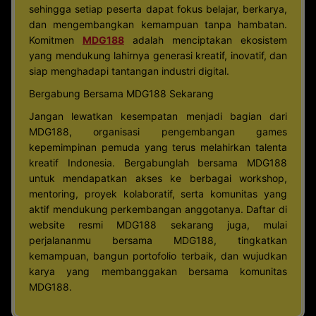
sehingga setiap peserta dapat fokus belajar, berkarya,
dan mengembangkan kemampuan tanpa hambatan.
Komitmen
MDG188
adalah menciptakan ekosistem
yang mendukung lahirnya generasi kreatif, inovatif, dan
siap menghadapi tantangan industri digital.
Bergabung Bersama MDG188 Sekarang
Jangan lewatkan kesempatan menjadi bagian dari
MDG188, organisasi pengembangan games
kepemimpinan pemuda yang terus melahirkan talenta
kreatif Indonesia. Bergabunglah bersama MDG188
untuk mendapatkan akses ke berbagai workshop,
mentoring, proyek kolaboratif, serta komunitas yang
aktif mendukung perkembangan anggotanya. Daftar di
website resmi MDG188 sekarang juga, mulai
perjalananmu bersama MDG188, tingkatkan
kemampuan, bangun portofolio terbaik, dan wujudkan
karya yang membanggakan bersama komunitas
MDG188.