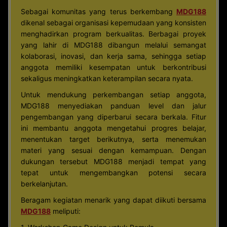
Sebagai komunitas yang terus berkembang
MDG188
dikenal sebagai organisasi kepemudaan yang konsisten
menghadirkan program berkualitas. Berbagai proyek
yang lahir di MDG188 dibangun melalui semangat
kolaborasi, inovasi, dan kerja sama, sehingga setiap
anggota memiliki kesempatan untuk berkontribusi
sekaligus meningkatkan keterampilan secara nyata.
Untuk mendukung perkembangan setiap anggota,
MDG188 menyediakan panduan level dan jalur
pengembangan yang diperbarui secara berkala. Fitur
ini membantu anggota mengetahui progres belajar,
menentukan target berikutnya, serta menemukan
materi yang sesuai dengan kemampuan. Dengan
dukungan tersebut MDG188 menjadi tempat yang
tepat untuk mengembangkan potensi secara
berkelanjutan.
Beragam kegiatan menarik yang dapat diikuti bersama
MDG188
meliputi: