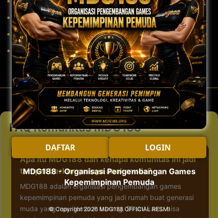
Kolaborasi dan Kepemimpinan di Setiap Project
Kurikulum Game Dev yang Ramah Pemula
Mentor Senior yang Aktif Bimbing Anggota
Komunitas yang Supportif dan Selalu Update
FAQ Komunitas MDG188
DAFTAR
LOGIN
Apa itu MDG188 dan kenapa komunitas ini jadi
tempat berkumpulnya anak muda?
MDG188 - Organisasi Pengembangan Games
Kepemimpinan Pemuda
MDG188 adalah organisasi pengembangan games
kepemimpinan pemuda yang jadi rumah buat generasi
muda yang mau tumbuh bareng. Di sini kamu bisa
© Copyright 2026
MDG188 OFFICIAL RESMI