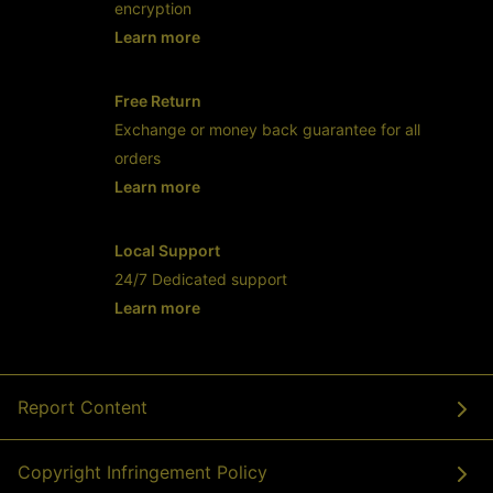
encryption
Learn more
- opens in new tab
Free Return
Exchange or money back guarantee for all
orders
Learn more
- opens in new tab
Local Support
24/7 Dedicated support
Learn more
- opens in new tab
Report Content
Copyright Infringement Policy