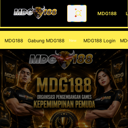
MDG188
MDG188 - Organisasi Peng
MDG188
Gabung MDG188
MDG188 Login
MD
New