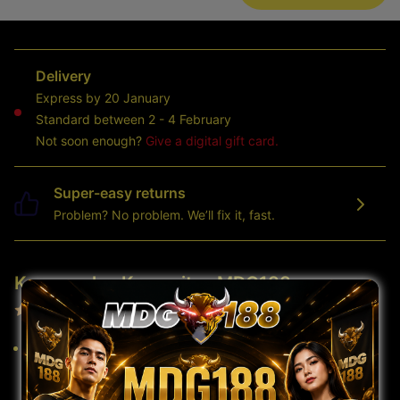
Delivery
Express by 20 January
Standard between 2 - 4 February
Not soon enough?
Give a digital gift card.
Super-easy returns
Problem? No problem. We’ll fix it, fast.
Keunggulan Komunitas MDG188
4.99 (1949 reviews)
Ruang Aman untuk Generasi Muda yang Ingin
Berkembang