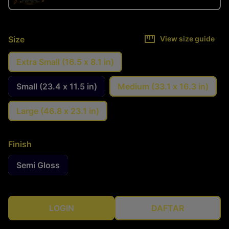
Size
View size guide
Extra Small (16.5 x 8.1 in)
Small (23.4 x 11.5 in)
Medium (33.1 x 16.3 in)
Large (46.8 x 23.1 in)
Finish
Semi Gloss
LOGIN
DAFTAR