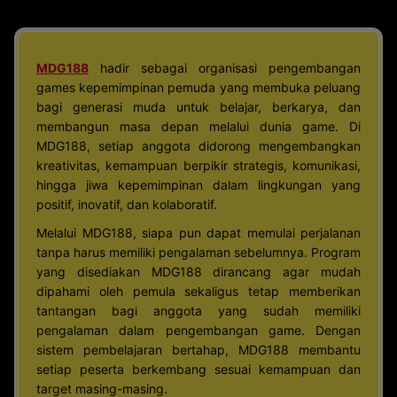
MDG188
hadir sebagai organisasi pengembangan
games kepemimpinan pemuda yang membuka peluang
bagi generasi muda untuk belajar, berkarya, dan
membangun masa depan melalui dunia game. Di
MDG188, setiap anggota didorong mengembangkan
kreativitas, kemampuan berpikir strategis, komunikasi,
hingga jiwa kepemimpinan dalam lingkungan yang
positif, inovatif, dan kolaboratif.
Melalui MDG188, siapa pun dapat memulai perjalanan
tanpa harus memiliki pengalaman sebelumnya. Program
yang disediakan MDG188 dirancang agar mudah
dipahami oleh pemula sekaligus tetap memberikan
tantangan bagi anggota yang sudah memiliki
pengalaman dalam pengembangan game. Dengan
sistem pembelajaran bertahap, MDG188 membantu
setiap peserta berkembang sesuai kemampuan dan
target masing-masing.