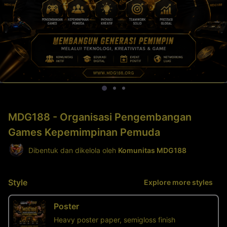
MDG188 - Organisasi Pengembangan
Games Kepemimpinan Pemuda
Dibentuk dan dikelola oleh
Komunitas MDG188
Style
Explore more styles
Poster
Heavy poster paper, semigloss finish