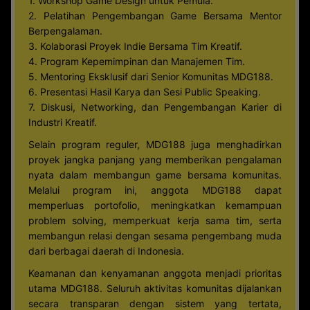
1. Workshop Game Design untuk Pemula.
2. Pelatihan Pengembangan Game Bersama Mentor
Berpengalaman.
3. Kolaborasi Proyek Indie Bersama Tim Kreatif.
4. Program Kepemimpinan dan Manajemen Tim.
5. Mentoring Eksklusif dari Senior Komunitas MDG188.
6. Presentasi Hasil Karya dan Sesi Public Speaking.
7. Diskusi, Networking, dan Pengembangan Karier di
Industri Kreatif.
Selain program reguler, MDG188 juga menghadirkan
proyek jangka panjang yang memberikan pengalaman
nyata dalam membangun game bersama komunitas.
Melalui program ini, anggota MDG188 dapat
memperluas portofolio, meningkatkan kemampuan
problem solving, memperkuat kerja sama tim, serta
membangun relasi dengan sesama pengembang muda
dari berbagai daerah di Indonesia.
Keamanan dan kenyamanan anggota menjadi prioritas
utama MDG188. Seluruh aktivitas komunitas dijalankan
secara transparan dengan sistem yang tertata,