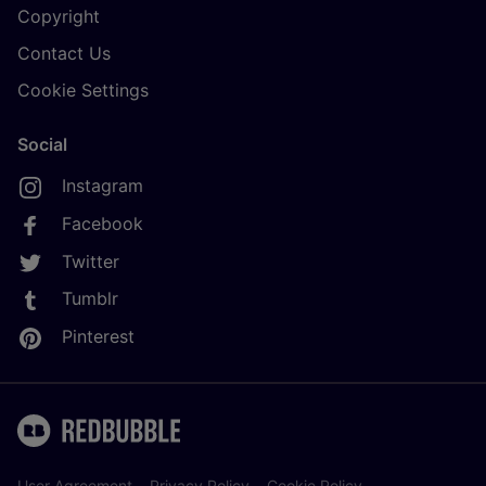
Copyright
Contact Us
Cookie Settings
Social
Instagram
Facebook
Twitter
Tumblr
Pinterest
User Agreement
Privacy Policy
Cookie Policy