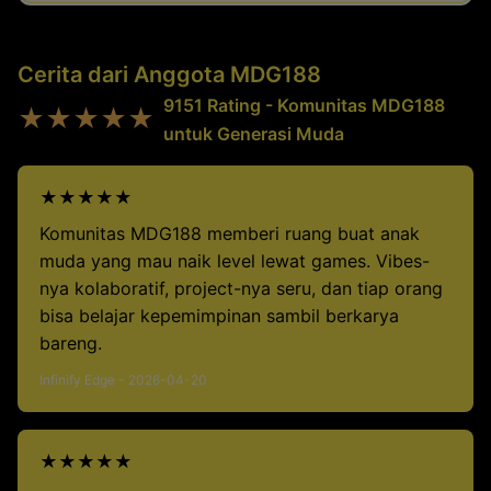
Cerita dari Anggota MDG188
9151 Rating - Komunitas MDG188
★★★★★
untuk Generasi Muda
★★★★★
Komunitas MDG188 memberi ruang buat anak
muda yang mau naik level lewat games. Vibes-
nya kolaboratif, project-nya seru, dan tiap orang
bisa belajar kepemimpinan sambil berkarya
bareng.
Infinify Edge - 2026-04-20
★★★★★