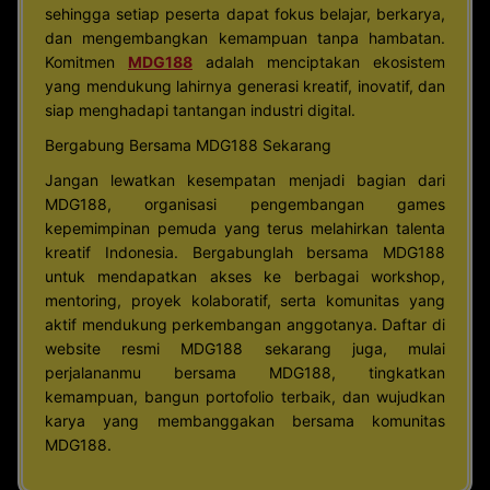
sehingga setiap peserta dapat fokus belajar, berkarya,
dan mengembangkan kemampuan tanpa hambatan.
Komitmen
MDG188
adalah menciptakan ekosistem
yang mendukung lahirnya generasi kreatif, inovatif, dan
siap menghadapi tantangan industri digital.
Bergabung Bersama MDG188 Sekarang
Jangan lewatkan kesempatan menjadi bagian dari
MDG188, organisasi pengembangan games
kepemimpinan pemuda yang terus melahirkan talenta
kreatif Indonesia. Bergabunglah bersama MDG188
untuk mendapatkan akses ke berbagai workshop,
mentoring, proyek kolaboratif, serta komunitas yang
aktif mendukung perkembangan anggotanya. Daftar di
website resmi MDG188 sekarang juga, mulai
perjalananmu bersama MDG188, tingkatkan
kemampuan, bangun portofolio terbaik, dan wujudkan
karya yang membanggakan bersama komunitas
MDG188.