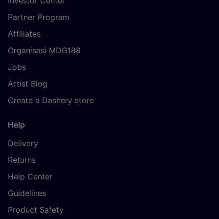
Investor Center
Partner Program
Affiliates
Organisasi MDG188
Jobs
Artist Blog
Create a Dashery store
Help
Delivery
Returns
Help Center
Guidelines
Product Safety