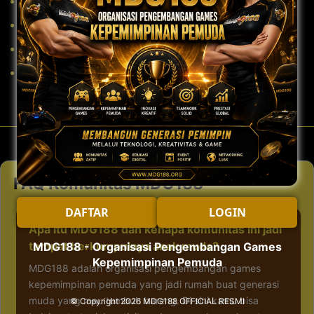
Kolaborasi dan Kepemimpinan di Setiap Project
Kurikulum Game Dev yang Ramah Pemula
Mentor Senior yang Aktif Bimbing Anggota
Komunitas yang Supportif dan Selalu Update
FAQ Komunitas MDG188
DAFTAR
LOGIN
Apa itu MDG188 dan kenapa komunitas ini jadi
tempat berkumpulnya anak muda?
MDG188 - Organisasi Pengembangan Games
Kepemimpinan Pemuda
MDG188 adalah organisasi pengembangan games
kepemimpinan pemuda yang jadi rumah buat generasi
muda yang mau tumbuh bareng. Di sini kamu bisa
© Copyright 2026
MDG188 OFFICIAL RESMI