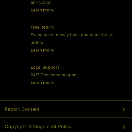
encryption
Learn more
- opens in new tab
Free Return
Exchange or money back guarantee for all
orders
Learn more
- opens in new tab
Local Support
24/7 Dedicated support
Learn more
- opens in new tab
Report Content
Copyright Infringement Policy