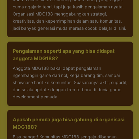
cuma ngajarin teori, tapi juga kasih pengalaman nyata.
Organisasi MDG188 menggabungkan strategi,
kreativitas, dan kepemimpinan dalam satu komunitas,
jadi banyak generasi muda merasa cocok belajar di sini.
Pengalaman seperti apa yang bisa didapat
anggota MDG188?
Anggota MDG188 bakal dapat pengalaman
ngembangin game dari nol, kerja bareng tim, sampai
showcase hasil ke komunitas. Suasananya aktif, suportif,
dan selalu update dengan tren terbaru di dunia game
development pemuda.
Apakah pemula juga bisa gabung di organisasi
MDG188?
Bisa banget! Komunitas MDG188 sengaja dibangun