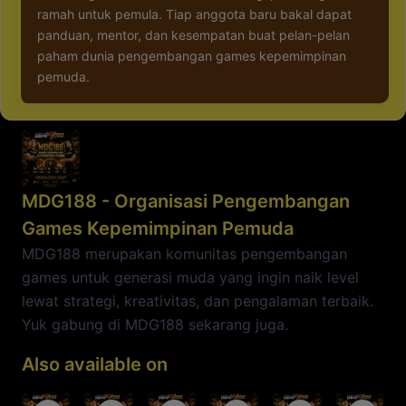
ramah untuk pemula. Tiap anggota baru bakal dapat
panduan, mentor, dan kesempatan buat pelan-pelan
paham dunia pengembangan games kepemimpinan
pemuda.
MDG188 - Organisasi Pengembangan
Games Kepemimpinan Pemuda
MDG188 merupakan komunitas pengembangan
games untuk generasi muda yang ingin naik level
lewat strategi, kreativitas, dan pengalaman terbaik.
Yuk gabung di MDG188 sekarang juga.
Also available on