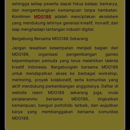
sehingga setiap peserta dapat fokus belajar, berkarya,
dan mengembangkan kemampuan tanpa hambatan.
Komitmen
MDG188
adalah menciptakan ekosistem
yang mendukung lahirnya generasi kreatif, inovatif, dan
siap menghadapi tantangan industri digital.
Bergabung Bersama MDG188 Sekarang
Jangan lewatkan kesempatan menjadi bagian dari
MDG188, organisasi pengembangan games
kepemimpinan pemuda yang terus melahirkan talenta
kreatif Indonesia. Bergabunglah bersama MDG188
untuk mendapatkan akses ke berbagai workshop,
mentoring, proyek kolaboratif, serta komunitas yang
aktif mendukung perkembangan anggotanya. Daftar di
website resmi MDG188 sekarang juga, mulai
perjalananmu bersama MDG188, tingkatkan
kemampuan, bangun portofolio terbaik, dan wujudkan
karya yang membanggakan bersama komunitas
MDG188.