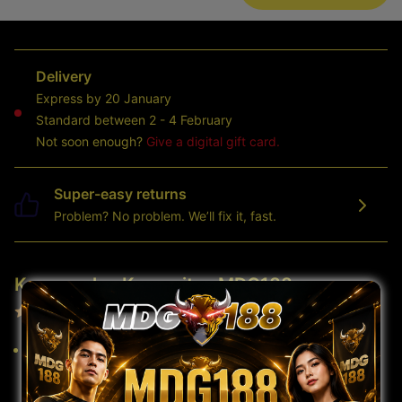
Delivery
Express by 20 January
Standard between 2 - 4 February
Not soon enough?
Give a digital gift card.
Super-easy returns
Problem? No problem. We’ll fix it, fast.
Keunggulan Komunitas MDG188
4.99 (1949 reviews)
Ruang Aman untuk Generasi Muda yang Ingin
Berkembang