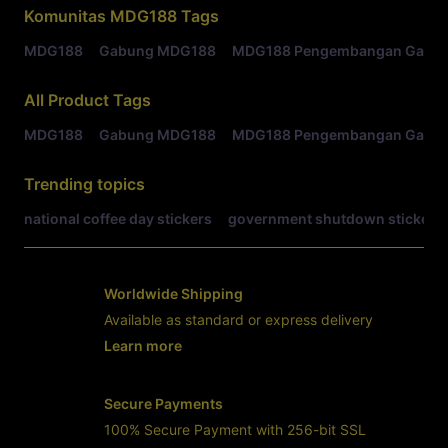
Related Tags
Komunitas MDG188
Tags
MDG188
Gabung MDG188
MDG188 Pengembangan Game
All Product Tags
MDG188
Gabung MDG188
MDG188 Pengembangan Game
Trending topics
national coffee day stickers
government shutdown stickers
Worldwide Shipping
Available as standard or express delivery
Learn more
- opens in new tab
Secure Payments
100% Secure Payment with 256-bit SSL