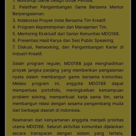
1. Workshop Game Design untuk Pemula.
2. Pelatihan Pengembangan Game Bersama Mentor
Berpengalaman.
3. Kolaborasi Proyek Indie Bersama Tim Kreatif.
4. Program Kepemimpinan dan Manajemen Tim.
5. Mentoring Eksklusif dari Senior Komunitas MDG188.
6. Presentasi Hasil Karya dan Sesi Public Speaking.
7. Diskusi, Networking, dan Pengembangan Karier di
Industri Kreatif.
Selain program reguler, MDG188 juga menghadirkan
proyek jangka panjang yang memberikan pengalaman
nyata dalam membangun game bersama komunitas.
Melalui program ini, anggota MDG188 dapat
memperluas portofolio, meningkatkan kemampuan
problem solving, memperkuat kerja sama tim, serta
membangun relasi dengan sesama pengembang muda
dari berbagai daerah di Indonesia.
Keamanan dan kenyamanan anggota menjadi prioritas
utama MDG188. Seluruh aktivitas komunitas dijalankan
secara transparan dengan sistem yang tertata,