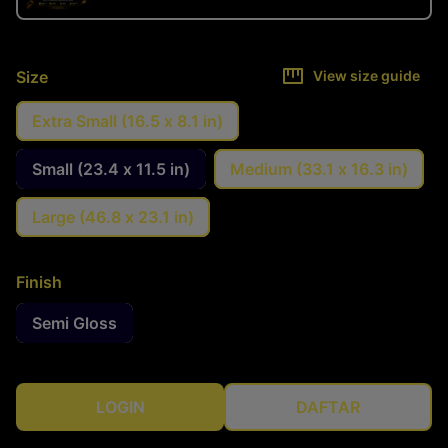
Size
View size guide
Extra Small (16.5 x 8.1 in)
Small (23.4 x 11.5 in)
Medium (33.1 x 16.3 in)
Large (46.8 x 23.1 in)
Finish
Semi Gloss
LOGIN
DAFTAR