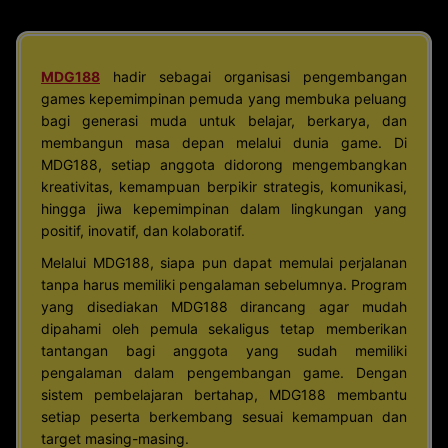
MDG188
hadir sebagai organisasi pengembangan
games kepemimpinan pemuda yang membuka peluang
bagi generasi muda untuk belajar, berkarya, dan
membangun masa depan melalui dunia game. Di
MDG188, setiap anggota didorong mengembangkan
kreativitas, kemampuan berpikir strategis, komunikasi,
hingga jiwa kepemimpinan dalam lingkungan yang
positif, inovatif, dan kolaboratif.
Melalui MDG188, siapa pun dapat memulai perjalanan
tanpa harus memiliki pengalaman sebelumnya. Program
yang disediakan MDG188 dirancang agar mudah
dipahami oleh pemula sekaligus tetap memberikan
tantangan bagi anggota yang sudah memiliki
pengalaman dalam pengembangan game. Dengan
sistem pembelajaran bertahap, MDG188 membantu
setiap peserta berkembang sesuai kemampuan dan
target masing-masing.