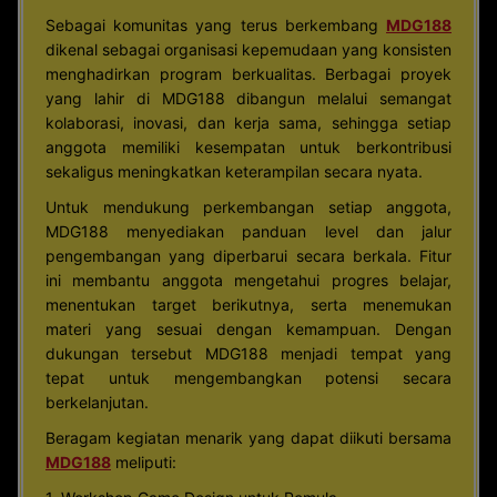
Sebagai komunitas yang terus berkembang
MDG188
dikenal sebagai organisasi kepemudaan yang konsisten
menghadirkan program berkualitas. Berbagai proyek
yang lahir di MDG188 dibangun melalui semangat
kolaborasi, inovasi, dan kerja sama, sehingga setiap
anggota memiliki kesempatan untuk berkontribusi
sekaligus meningkatkan keterampilan secara nyata.
Untuk mendukung perkembangan setiap anggota,
MDG188 menyediakan panduan level dan jalur
pengembangan yang diperbarui secara berkala. Fitur
ini membantu anggota mengetahui progres belajar,
menentukan target berikutnya, serta menemukan
materi yang sesuai dengan kemampuan. Dengan
dukungan tersebut MDG188 menjadi tempat yang
tepat untuk mengembangkan potensi secara
berkelanjutan.
Beragam kegiatan menarik yang dapat diikuti bersama
MDG188
meliputi: