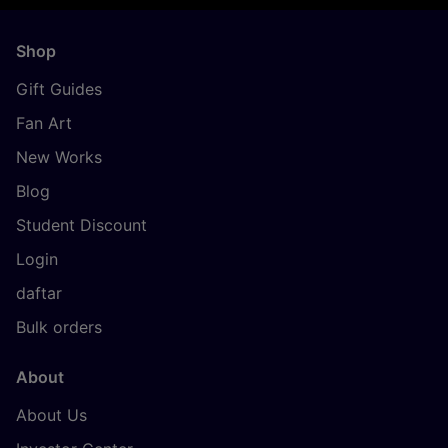
Shop
Gift Guides
Fan Art
New Works
Blog
Student Discount
Login
daftar
Bulk orders
About
About Us