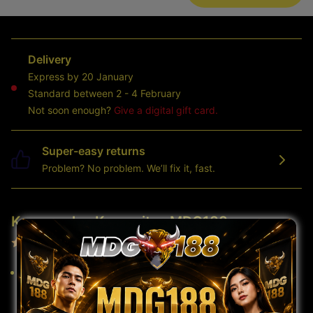
Delivery
Express by 20 January
Standard between 2 - 4 February
Not soon enough?
Give a digital gift card.
Super-easy returns
Problem? No problem. We’ll fix it, fast.
Keunggulan Komunitas MDG188
4.99 (1949 reviews)
Ruang Aman untuk Generasi Muda yang Ingin
Berkembang