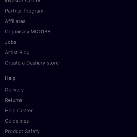
Investor Center
Partner Program
Affiliates
Organisasi MDG188
Jobs
Artist Blog
Create a Dashery store
Help
Delivery
Returns
Help Center
Guidelines
Product Safety