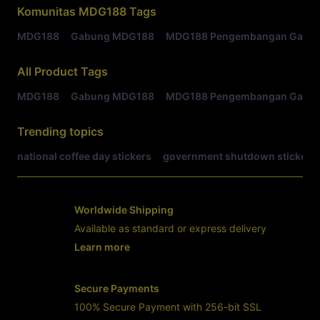
Related Tags
Komunitas MDG188
Tags
MDG188
Gabung MDG188
MDG188 Pengembangan Game
All Product Tags
MDG188
Gabung MDG188
MDG188 Pengembangan Game
Trending topics
national coffee day stickers
government shutdown stickers
Worldwide Shipping
Available as standard or express delivery
Learn more
- opens in new tab
Secure Payments
100% Secure Payment with 256-bit SSL