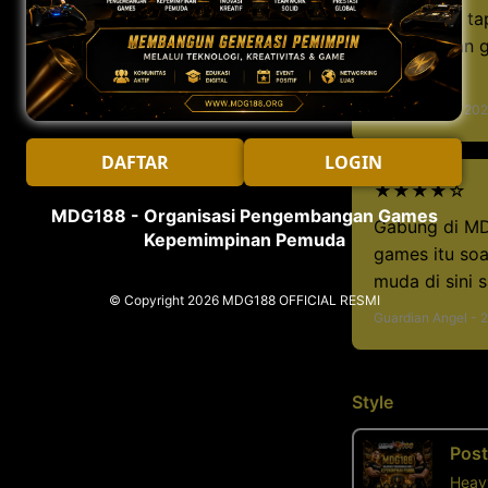
organisasi, ta
pengalaman g
nyata.
Bloodthrister - 2
DAFTAR
LOGIN
★★★★☆
MDG188 - Organisasi Pengembangan Games
Gabung di M
Kepemimpinan Pemuda
games itu so
muda di sini 
© Copyright 2026
MDG188 OFFICIAL RESMI
Guardian Angel -
Style
Post
Heavy