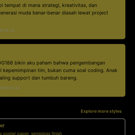
pi tempat di mana strategi, kreativitas, dan
enerasi muda benar-benar diasah lewat project
026-04-22
DG188 bikin aku paham bahwa pengembangan
al kepemimpinan tim, bukan cuma soal coding. Anak
saling support dan tumbuh bareng.
 2026-04-24
Explore more styles
er
 poster paper, semigloss finish