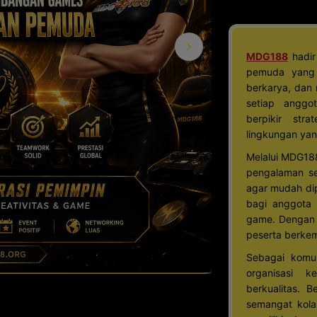
MDG188
hadir
pemuda yang 
berkarya, dan
setiap anggo
berpikir str
lingkungan yang 
Melalui MDG188
pengalaman s
agar mudah di
bagi anggota
game. Dengan 
peserta berke
Sebagai komu
organisasi 
berkualitas. 
semangat kolab