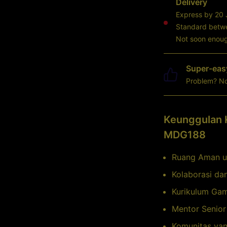
Delivery
Express by 20 
Standard betwe
Not soon enou
Super-eas
Problem? No p
Keunggulan 
MDG188
Ruang Aman u
Kolaborasi da
Kurikulum Ga
Mentor Senior
Komunitas yan