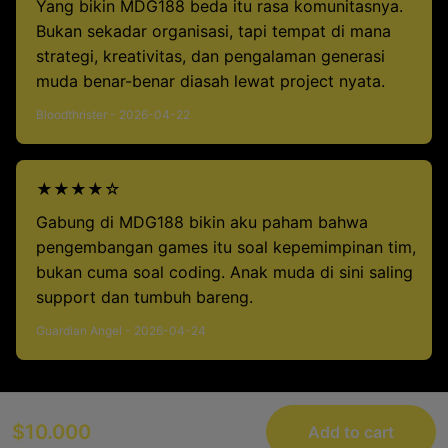
Yang bikin MDG188 beda itu rasa komunitasnya.
Bukan sekadar organisasi, tapi tempat di mana
strategi, kreativitas, dan pengalaman generasi
muda benar-benar diasah lewat project nyata.
Bloodthrister - 2026-04-22
★★★★☆
Gabung di MDG188 bikin aku paham bahwa
pengembangan games itu soal kepemimpinan tim,
bukan cuma soal coding. Anak muda di sini saling
support dan tumbuh bareng.
Guardian Angel - 2026-04-24
$10.000
Add to cart