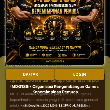
Kolaborasi dan Kepemimpinan di Setiap Project
Kurikulum Game Dev yang Ramah Pemula
Mentor Senior yang Aktif Bimbing Anggota
Komunitas yang Supportif dan Selalu Update
FAQ Komunitas MDG188
DAFTAR
LOGIN
Apa itu MDG188 dan kenapa komunitas ini jadi
tempat berkumpulnya anak muda?
MDG188 - Organisasi Pengembangan Games
Kepemimpinan Pemuda
MDG188 adalah organisasi pengembangan games
kepemimpinan pemuda yang jadi rumah buat generasi
muda yang mau tumbuh bareng. Di sini kamu bisa
© Copyright 2026
MDG188 OFFICIAL RESMI