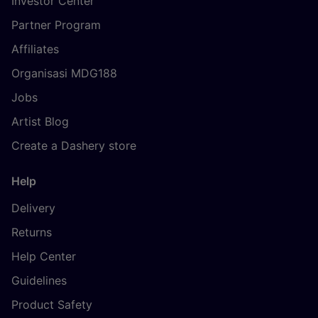
Investor Center
Partner Program
Affiliates
Organisasi MDG188
Jobs
Artist Blog
Create a Dashery store
Help
Delivery
Returns
Help Center
Guidelines
Product Safety