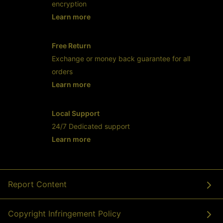
encryption
Learn more
- opens in new tab
Free Return
Exchange or money back guarantee for all
orders
Learn more
- opens in new tab
Local Support
24/7 Dedicated support
Learn more
- opens in new tab
Report Content
Copyright Infringement Policy