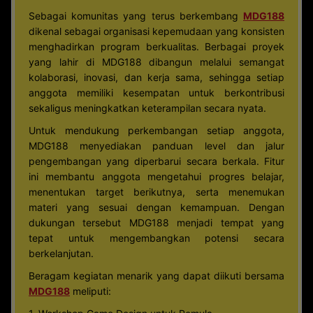
Sebagai komunitas yang terus berkembang
MDG188
dikenal sebagai organisasi kepemudaan yang konsisten
menghadirkan program berkualitas. Berbagai proyek
yang lahir di MDG188 dibangun melalui semangat
kolaborasi, inovasi, dan kerja sama, sehingga setiap
anggota memiliki kesempatan untuk berkontribusi
sekaligus meningkatkan keterampilan secara nyata.
Untuk mendukung perkembangan setiap anggota,
MDG188 menyediakan panduan level dan jalur
pengembangan yang diperbarui secara berkala. Fitur
ini membantu anggota mengetahui progres belajar,
menentukan target berikutnya, serta menemukan
materi yang sesuai dengan kemampuan. Dengan
dukungan tersebut MDG188 menjadi tempat yang
tepat untuk mengembangkan potensi secara
berkelanjutan.
Beragam kegiatan menarik yang dapat diikuti bersama
MDG188
meliputi: