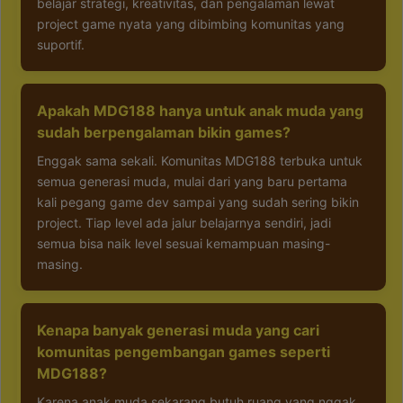
belajar strategi, kreativitas, dan pengalaman lewat
project game nyata yang dibimbing komunitas yang
suportif.
Apakah MDG188 hanya untuk anak muda yang
sudah berpengalaman bikin games?
Enggak sama sekali. Komunitas MDG188 terbuka untuk
semua generasi muda, mulai dari yang baru pertama
kali pegang game dev sampai yang sudah sering bikin
project. Tiap level ada jalur belajarnya sendiri, jadi
semua bisa naik level sesuai kemampuan masing-
masing.
Kenapa banyak generasi muda yang cari
komunitas pengembangan games seperti
MDG188?
Karena anak muda sekarang butuh ruang yang nggak