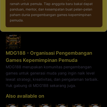
ramah untuk pemula. Tiap anggota baru bakal dapat
panduan, mentor, dan kesempatan buat pelan-pelan
paham dunia pengembangan games kepemimpinan
pemuda.
MDG188 - Organisasi Pengembangan
Games Kepemimpinan Pemuda
MDG188 merupakan komunitas pengembangan
games untuk generasi muda yang ingin naik level
lewat strategi, kreativitas, dan pengalaman terbaik.
Yuk gabung di MDG188 sekarang juga.
Also available on