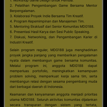
1. Workshop Game Design untuk Pemula.
2. Pelatihan Pengembangan Game Bersama Mentor
Berpengalaman.
3. Kolaborasi Proyek Indie Bersama Tim Kreatif.
4. Program Kepemimpinan dan Manajemen Tim.
5. Mentoring Eksklusif dari Senior Komunitas MDG188.
6. Presentasi Hasil Karya dan Sesi Public Speaking.
7. Diskusi, Networking, dan Pengembangan Karier di
Industri Kreatif.
Selain program reguler, MDG188 juga menghadirkan
proyek jangka panjang yang memberikan pengalaman
nyata dalam membangun game bersama komunitas.
Melalui program ini, anggota MDG188 dapat
memperluas portofolio, meningkatkan kemampuan
problem solving, memperkuat kerja sama tim, serta
membangun relasi dengan sesama pengembang muda
dari berbagai daerah di Indonesia.
Keamanan dan kenyamanan anggota menjadi prioritas
utama MDG188. Seluruh aktivitas komunitas dijalankan
secara transparan dengan sistem yang tertata,