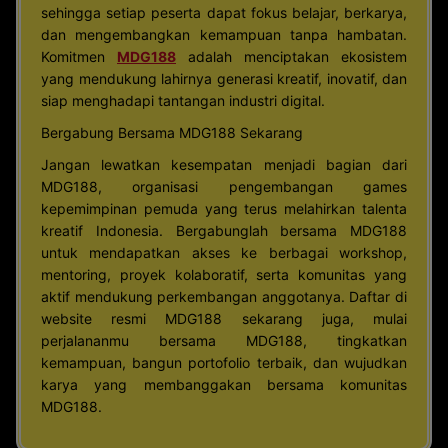
sehingga setiap peserta dapat fokus belajar, berkarya,
dan mengembangkan kemampuan tanpa hambatan.
Komitmen
MDG188
adalah menciptakan ekosistem
yang mendukung lahirnya generasi kreatif, inovatif, dan
siap menghadapi tantangan industri digital.
Bergabung Bersama MDG188 Sekarang
Jangan lewatkan kesempatan menjadi bagian dari
MDG188, organisasi pengembangan games
kepemimpinan pemuda yang terus melahirkan talenta
kreatif Indonesia. Bergabunglah bersama MDG188
untuk mendapatkan akses ke berbagai workshop,
mentoring, proyek kolaboratif, serta komunitas yang
aktif mendukung perkembangan anggotanya. Daftar di
website resmi MDG188 sekarang juga, mulai
perjalananmu bersama MDG188, tingkatkan
kemampuan, bangun portofolio terbaik, dan wujudkan
karya yang membanggakan bersama komunitas
MDG188.