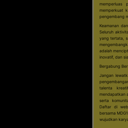
memperluas p
memperkuat k
pengembang mud
Keamanan dan
Seluruh aktivi
yang tertata, 
mengembangk
adalah mencipt
inovatif, dan s
Bergabung Be
Jangan lewatk
pengembangan
talenta krea
mendapatkan ak
serta komuni
Daftar di web
bersama MDG18
wujudkan kar