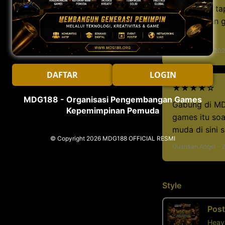
organisasi, ta
pengalaman g
nyata.
Bloodthrister - 2
DAFTAR
LOGIN
★★★★☆
MDG188 - Organisasi Pengembangan Games
Gabung di M
Kepemimpinan Pemuda
games itu so
muda di sini 
© Copyright 2026
MDG188 OFFICIAL RESMI
Guardian Angel -
Style
Post
Heavy