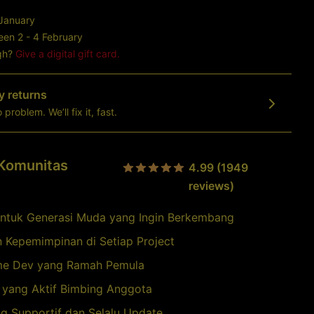
January
en 2 - 4 February
gh?
Give a digital gift card.
y returns
roblem. We’ll fix it, fast.
Komunitas
4.99 (1949
reviews)
ntuk Generasi Muda yang Ingin Berkembang
n Kepemimpinan di Setiap Project
me Dev yang Ramah Pemula
 yang Aktif Bimbing Anggota
g Supportif dan Selalu Update