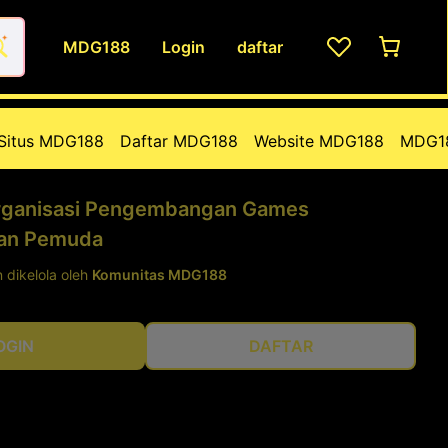
MDG188
Login
daftar
Situs MDG188
Daftar MDG188
Website MDG188
MDG18
rganisasi Pengembangan Games
an Pemuda
 dikelola oleh
Komunitas MDG188
OGIN
DAFTAR