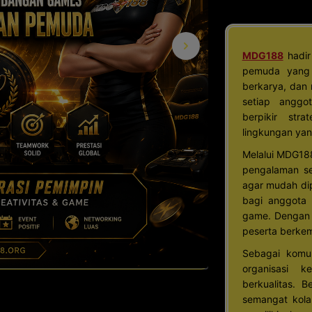
MDG188
hadir
pemuda yang 
berkarya, dan
setiap anggo
berpikir str
lingkungan yang 
Melalui MDG188
pengalaman s
agar mudah di
bagi anggota
game. Dengan 
peserta berke
Sebagai komu
organisasi 
berkualitas. 
semangat kolab