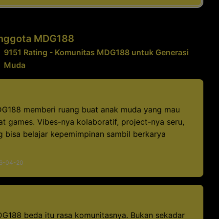
 Anggota MDG188
9151 Rating - Komunitas MDG188 untuk Generasi
Muda
G188 memberi ruang buat anak muda yang mau
wat games. Vibes-nya kolaboratif, project-nya seru,
g bisa belajar kepemimpinan sambil berkarya
026-04-20
DG188 beda itu rasa komunitasnya. Bukan sekadar