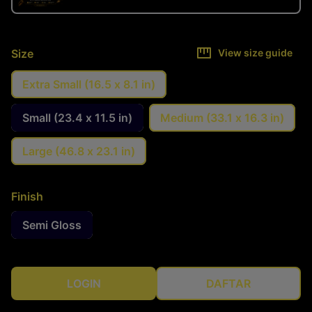
Size
View size guide
Extra Small (16.5 x 8.1 in)
Small (23.4 x 11.5 in)
Medium (33.1 x 16.3 in)
Large (46.8 x 23.1 in)
Finish
Semi Gloss
LOGIN
DAFTAR