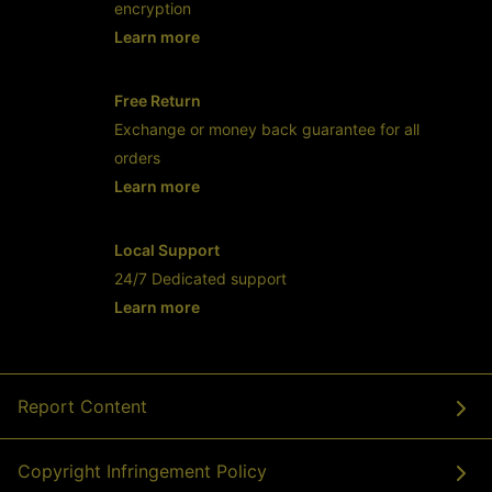
encryption
Learn more
- opens in new tab
Free Return
Exchange or money back guarantee for all
orders
Learn more
- opens in new tab
Local Support
24/7 Dedicated support
Learn more
- opens in new tab
Report Content
Copyright Infringement Policy