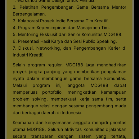
1. Workshop Game Design untuk Pemula.
2. Pelatihan Pengembangan Game Bersama Mentor
Berpengalaman.
3. Kolaborasi Proyek Indie Bersama Tim Kreatif.
4. Program Kepemimpinan dan Manajemen Tim.
5. Mentoring Eksklusif dari Senior Komunitas MDG188.
6. Presentasi Hasil Karya dan Sesi Public Speaking.
7. Diskusi, Networking, dan Pengembangan Karier di
Industri Kreatif.
Selain program reguler, MDG188 juga menghadirkan
proyek jangka panjang yang memberikan pengalaman
nyata dalam membangun game bersama komunitas.
Melalui program ini, anggota MDG188 dapat
memperluas portofolio, meningkatkan kemampuan
problem solving, memperkuat kerja sama tim, serta
membangun relasi dengan sesama pengembang muda
dari berbagai daerah di Indonesia.
Keamanan dan kenyamanan anggota menjadi prioritas
utama MDG188. Seluruh aktivitas komunitas dijalankan
secara transparan dengan sistem yang tertata,