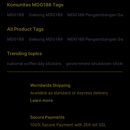
Related Tags
Komunitas MDG188
Tags
MDG188
Gabung MDG188
MDG188 Pengembangan Game
All Product Tags
MDG188
Gabung MDG188
MDG188 Pengembangan Game
Trending topics
national coffee day stickers
government shutdown stickers
Worldwide Shipping
Available as standard or express delivery
Learn more
- opens in new tab
Secure Payments
100% Secure Payment with 256-bit SSL