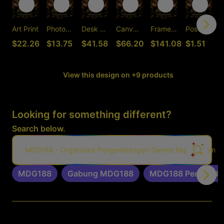
Art Print
Photographic Print
Desk Mat
Canvas Print
Framed Art Print
Postcard
C
$22.26
$13.75
$41.58
$66.20
$141.08
$1.51
View this design on +9 products
Looking for something different?
Search below.
MDG188 - Organisasi Pengembangan Games Kepemimpina
MDG188
Gabung MDG188
MDG188 Pengemba