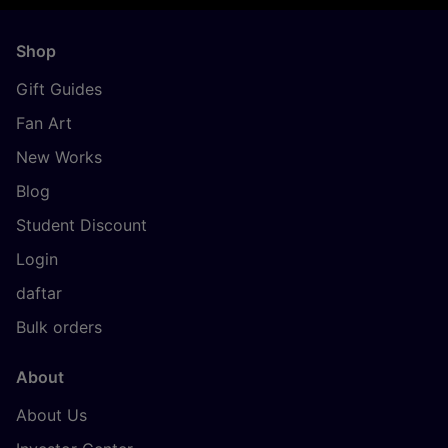
Shop
Gift Guides
Fan Art
New Works
Blog
Student Discount
Login
daftar
Bulk orders
About
About Us