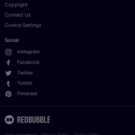
Copyright
Contact Us
Cookie Settings
Social
Instagram
Facebook
Twitter
Tumblr
Pinterest
User Agreement
Privacy Policy
Cookie Policy