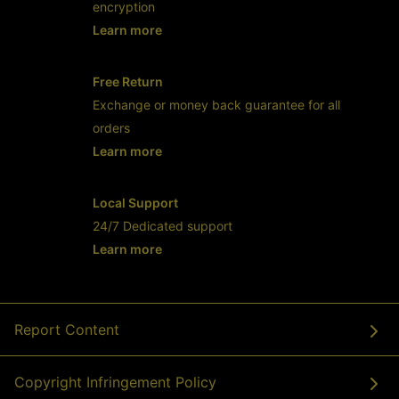
encryption
Learn more
- opens in new tab
Free Return
Exchange or money back guarantee for all
orders
Learn more
- opens in new tab
Local Support
24/7 Dedicated support
Learn more
- opens in new tab
Report Content
Copyright Infringement Policy