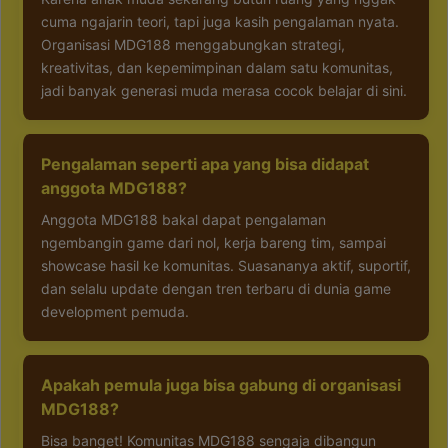
cuma ngajarin teori, tapi juga kasih pengalaman nyata.
Organisasi MDG188 menggabungkan strategi,
kreativitas, dan kepemimpinan dalam satu komunitas,
jadi banyak generasi muda merasa cocok belajar di sini.
Pengalaman seperti apa yang bisa didapat
anggota MDG188?
Anggota MDG188 bakal dapat pengalaman
ngembangin game dari nol, kerja bareng tim, sampai
showcase hasil ke komunitas. Suasananya aktif, suportif,
dan selalu update dengan tren terbaru di dunia game
development pemuda.
Apakah pemula juga bisa gabung di organisasi
MDG188?
Bisa banget! Komunitas MDG188 sengaja dibangun