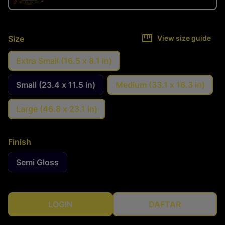
Size
View size guide
Extra Small (16.5 x 8.1 in)
Small (23.4 x 11.5 in)
Medium (33.1 x 16.3 in)
Large (46.8 x 23.1 in)
Finish
Semi Gloss
LOGIN
DAFTAR