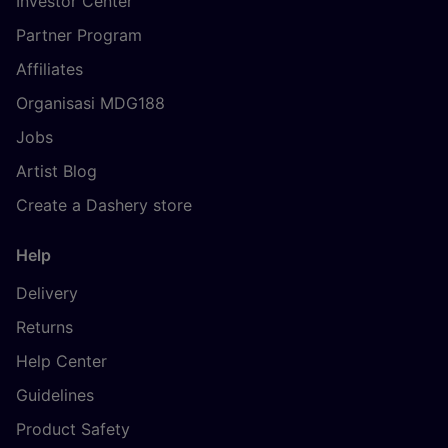
Investor Center
Partner Program
Affiliates
Organisasi MDG188
Jobs
Artist Blog
Create a Dashery store
Help
Delivery
Returns
Help Center
Guidelines
Product Safety