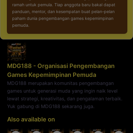
ramah untuk pemula. Tiap anggota baru bakal dapat
panduan, mentor, dan kesempatan buat pelan-pelan
paham dunia pengembangan games kepemimpinan
pemuda.
MDG188 - Organisasi Pengembangan
Games Kepemimpinan Pemuda
MDG188 merupakan komunitas pengembangan
games untuk generasi muda yang ingin naik level
lewat strategi, kreativitas, dan pengalaman terbaik.
Yuk gabung di MDG188 sekarang juga.
Also available on