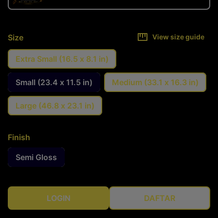
Size
View size guide
Extra Small (16.5 x 8.1 in)
Small (23.4 x 11.5 in)
Medium (33.1 x 16.3 in)
Large (46.8 x 23.1 in)
Finish
Semi Gloss
LOGIN
DAFTAR