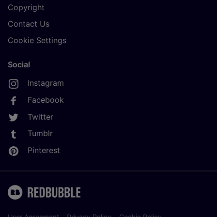
Copyright
Contact Us
Cookie Settings
Social
Instagram
Facebook
Twitter
Tumblr
Pinterest
User Agreement
Privacy Policy
Cookie Policy