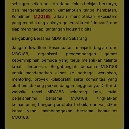
sehingga setiap peserta dapat fokus belajar, berkarya,
dan mengembangkan kemampuan tanpa hambatan.
Komitmen
MDG188
adalah menciptakan ekosistem
yang mendukung lahirnya generasi kreatif, inovatif, dan
siap menghadapi tantangan industri digital.
Bergabung Bersama MDG188 Sekarang
Jangan lewatkan kesempatan menjadi bagian dari
MDG188, organisasi pengembangan games
kepemimpinan pemuda yang terus melahirkan talenta
kreatif Indonesia. Bergabunglah bersama MDG188
untuk mendapatkan akses ke berbagai workshop,
mentoring, proyek kolaboratif, serta komunitas yang
aktif mendukung perkembangan anggotanya. Daftar di
website resmi MDG188 sekarang juga, mulai
perjalananmu bersama MDG188, tingkatkan
kemampuan, bangun portofolio terbaik, dan wujudkan
karya yang membanggakan bersama komunitas
MDG188.