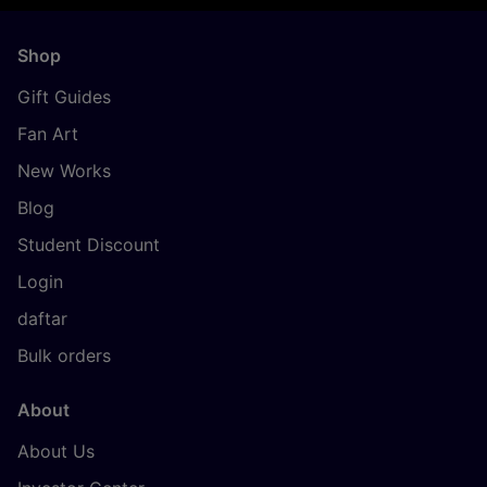
Shop
Gift Guides
Fan Art
New Works
Blog
Student Discount
Login
daftar
Bulk orders
About
About Us