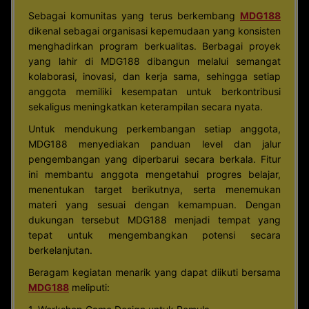
Sebagai komunitas yang terus berkembang
MDG188
dikenal sebagai organisasi kepemudaan yang konsisten
menghadirkan program berkualitas. Berbagai proyek
yang lahir di MDG188 dibangun melalui semangat
kolaborasi, inovasi, dan kerja sama, sehingga setiap
anggota memiliki kesempatan untuk berkontribusi
sekaligus meningkatkan keterampilan secara nyata.
Untuk mendukung perkembangan setiap anggota,
MDG188 menyediakan panduan level dan jalur
pengembangan yang diperbarui secara berkala. Fitur
ini membantu anggota mengetahui progres belajar,
menentukan target berikutnya, serta menemukan
materi yang sesuai dengan kemampuan. Dengan
dukungan tersebut MDG188 menjadi tempat yang
tepat untuk mengembangkan potensi secara
berkelanjutan.
Beragam kegiatan menarik yang dapat diikuti bersama
MDG188
meliputi: