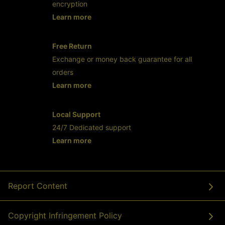
encryption
Learn more
- opens in new tab
Free Return
Exchange or money back guarantee for all
orders
Learn more
- opens in new tab
Local Support
24/7 Dedicated support
Learn more
- opens in new tab
Report Content
Copyright Infringement Policy