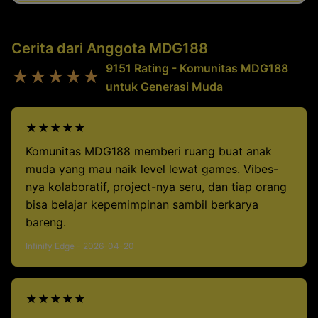
Cerita dari Anggota MDG188
9151 Rating - Komunitas MDG188
★★★★★
untuk Generasi Muda
★★★★★
Komunitas MDG188 memberi ruang buat anak
muda yang mau naik level lewat games. Vibes-
nya kolaboratif, project-nya seru, dan tiap orang
bisa belajar kepemimpinan sambil berkarya
bareng.
Infinify Edge - 2026-04-20
★★★★★