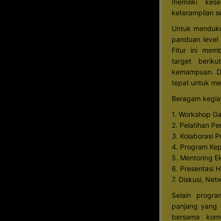
memiliki kes
keterampilan s
Untuk menduk
panduan level
Fitur ini mem
target berik
kemampuan. D
tepat untuk me
Beragam kegiat
1. Workshop G
2. Pelatihan 
3. Kolaborasi P
4. Program Ke
5. Mentoring E
6. Presentasi H
7. Diskusi, Net
Selain progr
panjang yang
bersama komu