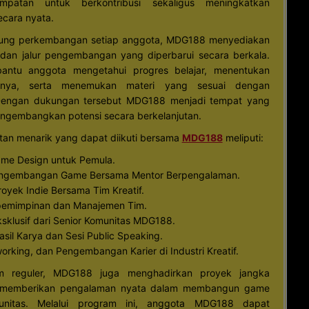
empatan untuk berkontribusi sekaligus meningkatkan
ecara nyata.
ung perkembangan setiap anggota, MDG188 menyediakan
 dan jalur pengembangan yang diperbarui secara berkala.
bantu anggota mengetahui progres belajar, menentukan
utnya, serta menemukan materi yang sesuai dengan
engan dukungan tersebut MDG188 menjadi tempat yang
ngembangkan potensi secara berkelanjutan.
an menarik yang dapat diikuti bersama
MDG188
meliputi:
ame Design untuk Pemula.
Pengembangan Game Bersama Mentor Berpengalaman.
royek Indie Bersama Tim Kreatif.
pemimpinan dan Manajemen Tim.
ksklusif dari Senior Komunitas MDG188.
asil Karya dan Sesi Public Speaking.
working, dan Pengembangan Karier di Industri Kreatif.
am reguler, MDG188 juga menghadirkan proyek jangka
 memberikan pengalaman nyata dalam membangun game
nitas. Melalui program ini, anggota MDG188 dapat