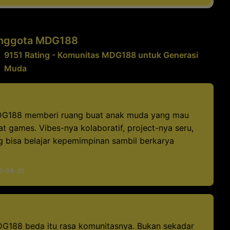
 Anggota MDG188
9151 Rating - Komunitas MDG188 untuk Generasi
Muda
G188 memberi ruang buat anak muda yang mau
wat games. Vibes-nya kolaboratif, project-nya seru,
g bisa belajar kepemimpinan sambil berkarya
026-04-20
DG188 beda itu rasa komunitasnya. Bukan sekadar