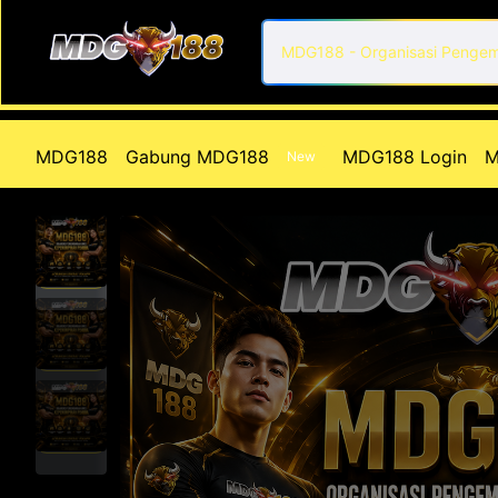
MDG188 - Organisasi Peng
MDG188
Gabung MDG188
MDG188 Login
M
New
New