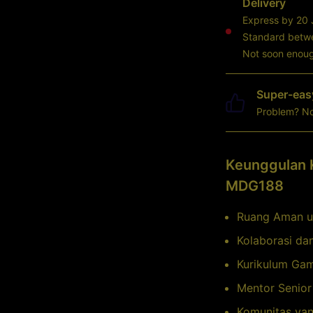
Delivery
Express by 20 
Standard betwe
Not soon enou
Super-eas
Problem? No p
Keunggulan 
MDG188
Ruang Aman u
Kolaborasi da
Kurikulum Ga
Mentor Senior
Komunitas yan