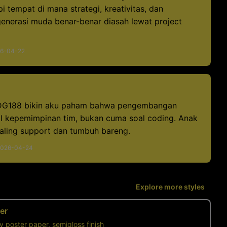
pi tempat di mana strategi, kreativitas, dan
enerasi muda benar-benar diasah lewat project
026-04-22
DG188 bikin aku paham bahwa pengembangan
al kepemimpinan tim, bukan cuma soal coding. Anak
saling support dan tumbuh bareng.
 2026-04-24
Explore more styles
er
 poster paper, semigloss finish