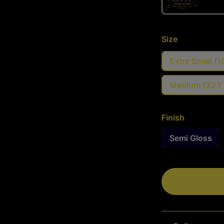
Size
Extra Small (16
Medium (33.1 x
Finish
Semi Gloss