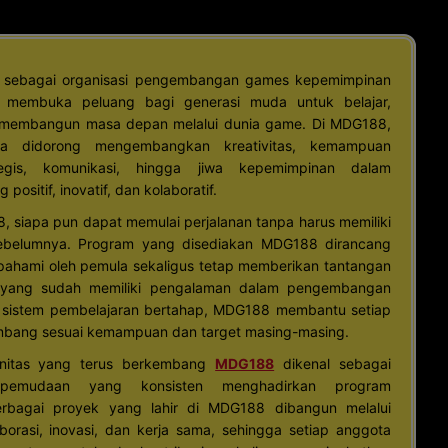
 sebagai organisasi pengembangan games kepemimpinan
membuka peluang bagi generasi muda untuk belajar,
 membangun masa depan melalui dunia game. Di MDG188,
ta didorong mengembangkan kreativitas, kemampuan
ategis, komunikasi, hingga jiwa kepemimpinan dalam
positif, inovatif, dan kolaboratif.
, siapa pun dapat memulai perjalanan tanpa harus memiliki
ebelumnya. Program yang disediakan MDG188 dirancang
pahami oleh pemula sekaligus tetap memberikan tantangan
 yang sudah memiliki pengalaman dalam pengembangan
sistem pembelajaran bertahap, MDG188 membantu setiap
mbang sesuai kemampuan dan target masing-masing.
nitas yang terus berkembang
MDG188
dikenal sebagai
kepemudaan yang konsisten menghadirkan program
Berbagai proyek yang lahir di MDG188 dibangun melalui
orasi, inovasi, dan kerja sama, sehingga setiap anggota