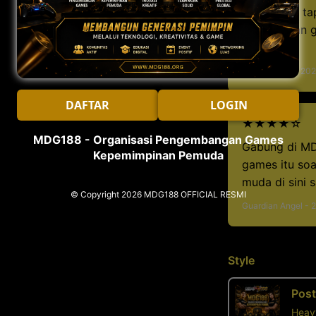
organisasi, ta
pengalaman g
nyata.
Bloodthrister - 2
DAFTAR
LOGIN
★★★★☆
MDG188 - Organisasi Pengembangan Games
Gabung di M
Kepemimpinan Pemuda
games itu so
muda di sini 
© Copyright 2026
MDG188 OFFICIAL RESMI
Guardian Angel -
Style
Post
Heavy