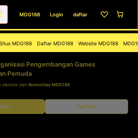
MDG188
Login
daftar
Situs MDG188
Daftar MDG188
Website MDG188
MDG18
rganisasi Pengembangan Games
an Pemuda
 dikelola oleh
Komunitas MDG188
OGIN
DAFTAR