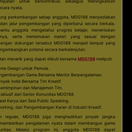
empatan untuk berkontribusi sekaligus meningkatkan
ecara nyata.
ung perkembangan setiap anggota, MDG188 menyediakan
 dan jalur pengembangan yang diperbarui secara berkala.
bantu anggota mengetahui progres belajar, menentukan
utnya, serta menemukan materi yang sesuai dengan
engan dukungan tersebut MDG188 menjadi tempat yang
ngembangkan potensi secara berkelanjutan.
an menarik yang dapat diikuti bersama
MDG188
meliputi:
ame Design untuk Pemula.
Pengembangan Game Bersama Mentor Berpengalaman.
royek Indie Bersama Tim Kreatif.
pemimpinan dan Manajemen Tim.
ksklusif dari Senior Komunitas MDG188.
asil Karya dan Sesi Public Speaking.
working, dan Pengembangan Karier di Industri Kreatif.
am reguler, MDG188 juga menghadirkan proyek jangka
 memberikan pengalaman nyata dalam membangun game
nitas. Melalui program ini, anggota MDG188 dapat