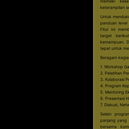
memiliki kes
keterampilan s
Untuk menduk
panduan level
Fitur ini mem
target berik
kemampuan. D
tepat untuk me
Beragam kegiat
1. Workshop G
2. Pelatihan 
3. Kolaborasi P
4. Program Ke
5. Mentoring E
6. Presentasi H
7. Diskusi, Net
Selain progr
panjang yang
bersama komu