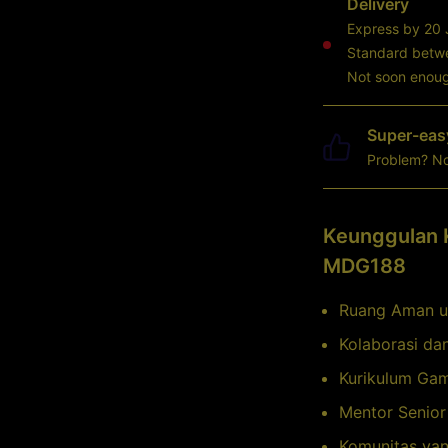
Delivery
Express by 20 
Standard betwe
Not soon enou
Super-eas
Problem? No p
Keunggulan 
MDG188
Ruang Aman u
Kolaborasi da
Kurikulum Ga
Mentor Senior
Komunitas yan