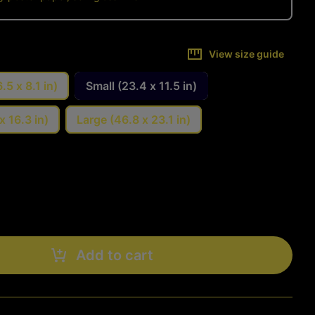
View size guide
.5 x 8.1 in)
Small (23.4 x 11.5 in)
 16.3 in)
Large (46.8 x 23.1 in)
Add to cart