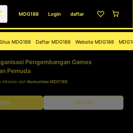
MDG188
Login
daftar
Situs MDG188
Daftar MDG188
Website MDG188
MDG18
rganisasi Pengembangan Games
an Pemuda
 dikelola oleh
Komunitas MDG188
OGIN
DAFTAR