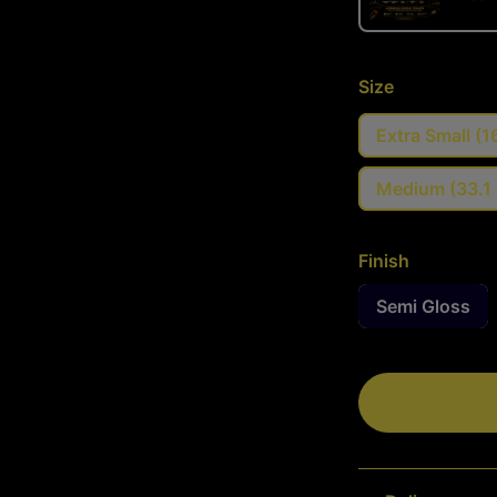
Size
Extra Small (16
Medium (33.1 x
Finish
Semi Gloss