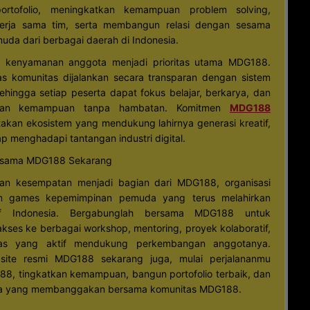
ortofolio, meningkatkan kemampuan problem solving,
erja sama tim, serta membangun relasi dengan sesama
a dari berbagai daerah di Indonesia.
 kenyamanan anggota menjadi prioritas utama MDG188.
tas komunitas dijalankan secara transparan dengan sistem
sehingga setiap peserta dapat fokus belajar, berkarya, dan
an kemampuan tanpa hambatan. Komitmen
MDG188
akan ekosistem yang mendukung lahirnya generasi kreatif,
iap menghadapi tantangan industri digital.
rsama MDG188 Sekarang
an kesempatan menjadi bagian dari MDG188, organisasi
 games kepemimpinan pemuda yang terus melahirkan
tif Indonesia. Bergabunglah bersama MDG188 untuk
ses ke berbagai workshop, mentoring, proyek kolaboratif,
tas yang aktif mendukung perkembangan anggotanya.
site resmi MDG188 sekarang juga, mulai perjalananmu
8, tingkatkan kemampuan, bangun portofolio terbaik, dan
ya yang membanggakan bersama komunitas MDG188.