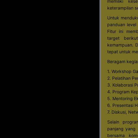
memiliki kes
keterampilan s
Untuk menduk
panduan level
Fitur ini mem
target berik
kemampuan. D
tepat untuk me
Beragam kegiat
1. Workshop G
2. Pelatihan 
3. Kolaborasi P
4. Program Ke
5. Mentoring E
6. Presentasi H
7. Diskusi, Net
Selain progr
panjang yang
bersama komu