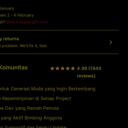
January
en 2 - 4 February
gh?
Give a digital gift card.
y returns
roblem. We’ll fix it, fast.
Komunitas
4.99 (1949
reviews)
ntuk Generasi Muda yang Ingin Berkembang
n Kepemimpinan di Setiap Project
me Dev yang Ramah Pemula
 yang Aktif Bimbing Anggota
g Supportif dan Selalu Update