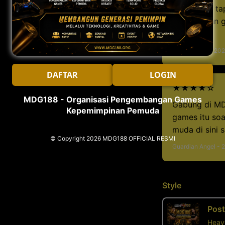
organisasi, ta
pengalaman g
nyata.
Bloodthrister - 2
DAFTAR
LOGIN
★★★★☆
MDG188 - Organisasi Pengembangan Games
Gabung di M
Kepemimpinan Pemuda
games itu so
muda di sini 
© Copyright 2026
MDG188 OFFICIAL RESMI
Guardian Angel -
Style
Post
Heavy