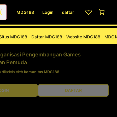
MDG188
Login
daftar
Situs MDG188
Daftar MDG188
Website MDG188
MDG18
rganisasi Pengembangan Games
an Pemuda
 dikelola oleh
Komunitas MDG188
OGIN
DAFTAR