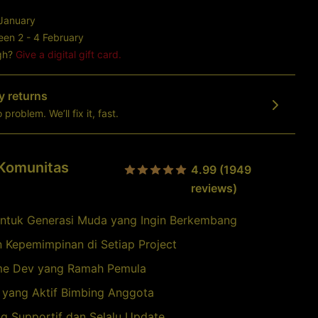
January
en 2 - 4 February
gh?
Give a digital gift card.
y returns
roblem. We’ll fix it, fast.
Komunitas
4.99 (1949
reviews)
ntuk Generasi Muda yang Ingin Berkembang
n Kepemimpinan di Setiap Project
me Dev yang Ramah Pemula
 yang Aktif Bimbing Anggota
g Supportif dan Selalu Update