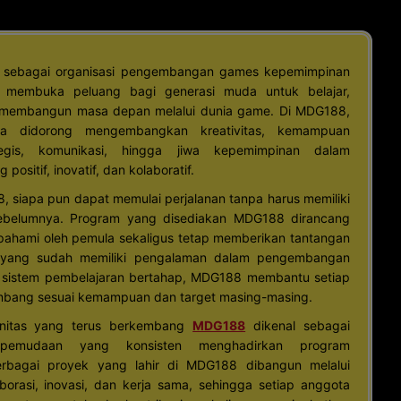
 sebagai organisasi pengembangan games kepemimpinan
membuka peluang bagi generasi muda untuk belajar,
 membangun masa depan melalui dunia game. Di MDG188,
ta didorong mengembangkan kreativitas, kemampuan
ategis, komunikasi, hingga jiwa kepemimpinan dalam
positif, inovatif, dan kolaboratif.
, siapa pun dapat memulai perjalanan tanpa harus memiliki
ebelumnya. Program yang disediakan MDG188 dirancang
pahami oleh pemula sekaligus tetap memberikan tantangan
 yang sudah memiliki pengalaman dalam pengembangan
sistem pembelajaran bertahap, MDG188 membantu setiap
mbang sesuai kemampuan dan target masing-masing.
nitas yang terus berkembang
MDG188
dikenal sebagai
kepemudaan yang konsisten menghadirkan program
Berbagai proyek yang lahir di MDG188 dibangun melalui
orasi, inovasi, dan kerja sama, sehingga setiap anggota