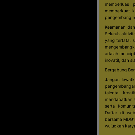
memperluas p
memperkuat k
pengembang mud
Keamanan dan
Seluruh aktivi
yang tertata, 
mengembangk
adalah mencipt
inovatif, dan s
Bergabung Be
Jangan lewatk
pengembangan
talenta krea
mendapatkan ak
serta komuni
Daftar di web
bersama MDG18
wujudkan kar