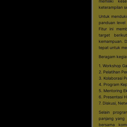
memiliki kes
keterampilan s
Untuk menduk
panduan level
Fitur ini mem
target berik
kemampuan. D
tepat untuk me
Beragam kegiat
1. Workshop G
2. Pelatihan 
3. Kolaborasi P
4. Program Ke
5. Mentoring E
6. Presentasi H
7. Diskusi, Net
Selain progr
panjang yang
bersama komu