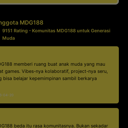
 Anggota MDG188
9151 Rating - Komunitas MDG188 untuk Generasi
Muda
G188 memberi ruang buat anak muda yang mau
wat games. Vibes-nya kolaboratif, project-nya seru,
g bisa belajar kepemimpinan sambil berkarya
026-04-20
DG188 beda itu rasa komunitasnya. Bukan sekadar