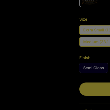
Size
Extra Small (16
Medium (33.1 x
Finish
Semi Gloss