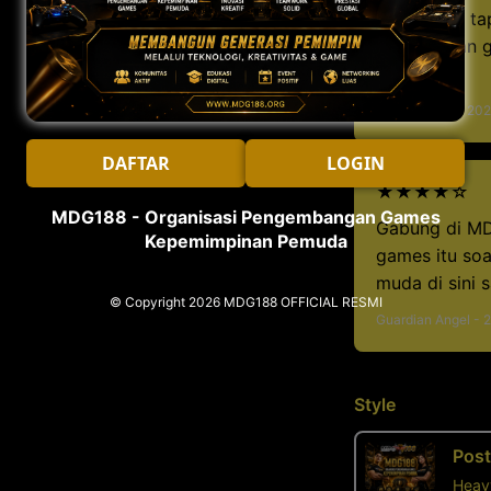
organisasi, ta
pengalaman g
nyata.
Bloodthrister - 2
DAFTAR
LOGIN
★★★★☆
MDG188 - Organisasi Pengembangan Games
Gabung di M
Kepemimpinan Pemuda
games itu so
muda di sini 
© Copyright 2026
MDG188 OFFICIAL RESMI
Guardian Angel -
Style
Post
Heavy