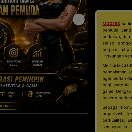
MDG188
hadir
pemuda yang 
berkarya, dan
setiap anggo
berpikir str
lingkungan yang 
Melalui MDG188
pengalaman s
agar mudah di
bagi anggota
game. Dengan 
peserta berke
Sebagai komu
organisasi 
berkualitas. 
semangat kolab