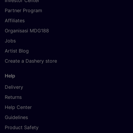
Investor Center
Partner Program
Affiliates
Organisasi MDG188
Jobs
Artist Blog
Create a Dashery store
Help
Delivery
Returns
Help Center
Guidelines
Product Safety