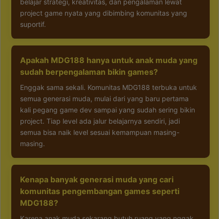
belajar strategi, kreativitas, dan pengalaman lewat
project game nyata yang dibimbing komunitas yang
suportif.
Apakah MDG188 hanya untuk anak muda yang
sudah berpengalaman bikin games?
Enggak sama sekali. Komunitas MDG188 terbuka untuk
semua generasi muda, mulai dari yang baru pertama
kali pegang game dev sampai yang sudah sering bikin
project. Tiap level ada jalur belajarnya sendiri, jadi
semua bisa naik level sesuai kemampuan masing-
masing.
Kenapa banyak generasi muda yang cari
komunitas pengembangan games seperti
MDG188?
Karena anak muda sekarang butuh ruang yang nggak