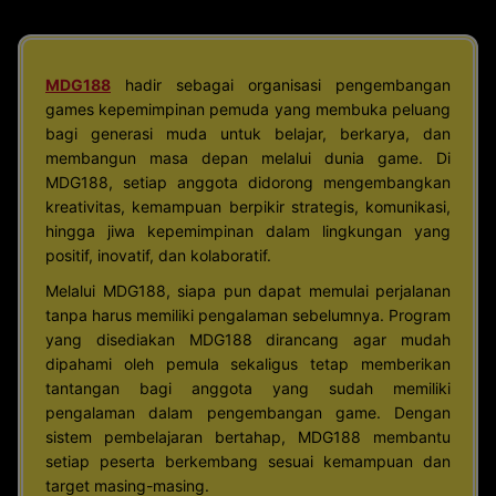
MDG188
hadir sebagai organisasi pengembangan
games kepemimpinan pemuda yang membuka peluang
bagi generasi muda untuk belajar, berkarya, dan
membangun masa depan melalui dunia game. Di
MDG188, setiap anggota didorong mengembangkan
kreativitas, kemampuan berpikir strategis, komunikasi,
hingga jiwa kepemimpinan dalam lingkungan yang
positif, inovatif, dan kolaboratif.
Melalui MDG188, siapa pun dapat memulai perjalanan
tanpa harus memiliki pengalaman sebelumnya. Program
yang disediakan MDG188 dirancang agar mudah
dipahami oleh pemula sekaligus tetap memberikan
tantangan bagi anggota yang sudah memiliki
pengalaman dalam pengembangan game. Dengan
sistem pembelajaran bertahap, MDG188 membantu
setiap peserta berkembang sesuai kemampuan dan
target masing-masing.