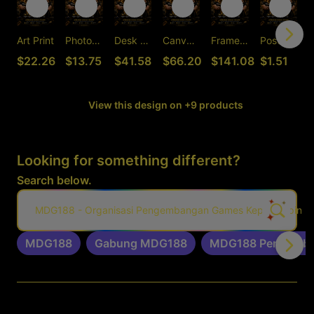
Art Print
Photographic Print
Desk Mat
Canvas Print
Framed Art Print
Postcard
C
$22.26
$13.75
$41.58
$66.20
$141.08
$1.51
View this design on +9 products
Looking for something different?
Search below.
MDG188 - Organisasi Pengembangan Games Kepemimpina
MDG188
Gabung MDG188
MDG188 Pengemba