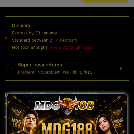
Delivery
Express by 20 January
Standard between 2 - 4 February
Not soon enough?
Give a digital gift card.
Super-easy returns
Problem? No problem. We’ll fix it, fast.
Keunggulan Komunitas MDG188
4.99 (1949 reviews)
Ruang Aman untuk Generasi Muda yang Ingin
Berkembang