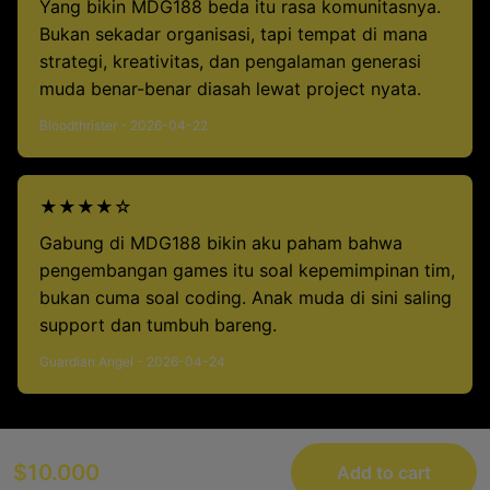
Yang bikin MDG188 beda itu rasa komunitasnya.
Bukan sekadar organisasi, tapi tempat di mana
strategi, kreativitas, dan pengalaman generasi
muda benar-benar diasah lewat project nyata.
Bloodthrister - 2026-04-22
★★★★☆
Gabung di MDG188 bikin aku paham bahwa
pengembangan games itu soal kepemimpinan tim,
bukan cuma soal coding. Anak muda di sini saling
support dan tumbuh bareng.
Guardian Angel - 2026-04-24
$10.000
Add to cart