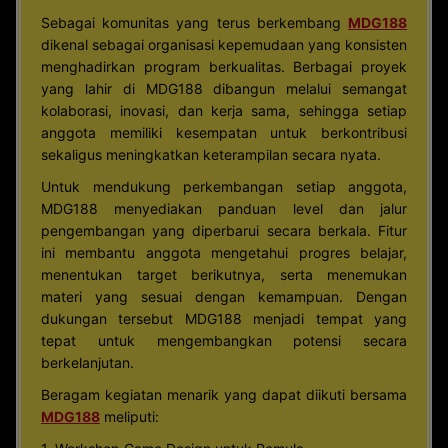
Sebagai komunitas yang terus berkembang
MDG188
dikenal sebagai organisasi kepemudaan yang konsisten
menghadirkan program berkualitas. Berbagai proyek
yang lahir di MDG188 dibangun melalui semangat
kolaborasi, inovasi, dan kerja sama, sehingga setiap
anggota memiliki kesempatan untuk berkontribusi
sekaligus meningkatkan keterampilan secara nyata.
Untuk mendukung perkembangan setiap anggota,
MDG188 menyediakan panduan level dan jalur
pengembangan yang diperbarui secara berkala. Fitur
ini membantu anggota mengetahui progres belajar,
menentukan target berikutnya, serta menemukan
materi yang sesuai dengan kemampuan. Dengan
dukungan tersebut MDG188 menjadi tempat yang
tepat untuk mengembangkan potensi secara
berkelanjutan.
Beragam kegiatan menarik yang dapat diikuti bersama
MDG188
meliputi: