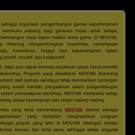
 sebagai organisasi pengembangan games kepemimpinan
membuka peluang bagi generasi muda untuk belajar,
 membangun masa depan melalui dunia game. Di MDG188,
ta didorong mengembangkan kreativitas, kemampuan
ategis, komunikasi, hingga jiwa kepemimpinan dalam
positif, inovatif, dan kolaboratif.
, siapa pun dapat memulai perjalanan tanpa harus memiliki
ebelumnya. Program yang disediakan MDG188 dirancang
pahami oleh pemula sekaligus tetap memberikan tantangan
 yang sudah memiliki pengalaman dalam pengembangan
sistem pembelajaran bertahap, MDG188 membantu setiap
mbang sesuai kemampuan dan target masing-masing.
nitas yang terus berkembang
MDG188
dikenal sebagai
kepemudaan yang konsisten menghadirkan program
Berbagai proyek yang lahir di MDG188 dibangun melalui
orasi, inovasi, dan kerja sama, sehingga setiap anggota