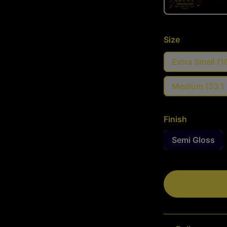
Size
Extra Small (16
Medium (33.1 x
Finish
Semi Gloss