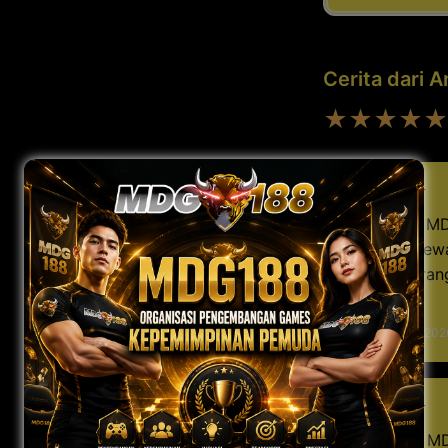
Cerita dari
★★★★★
★★★★★
Komunitas MD
naik level le
dan tiap oran
bareng.
Infinify Edge - 2
★★★★★
Yang bikin M