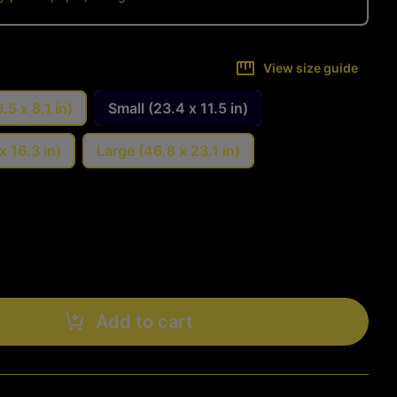
View size guide
.5 x 8.1 in)
Small (23.4 x 11.5 in)
 16.3 in)
Large (46.8 x 23.1 in)
Add to cart