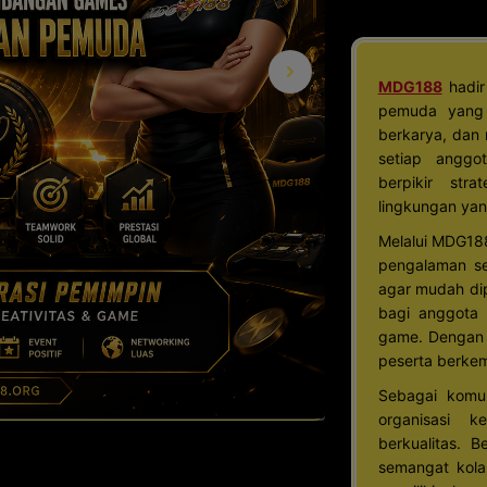
MDG188
hadir
pemuda yang 
berkarya, dan
setiap anggo
berpikir str
lingkungan yang 
Melalui MDG188
pengalaman s
agar mudah di
bagi anggota
game. Dengan 
peserta berke
Sebagai komu
organisasi 
berkualitas. 
semangat kolab