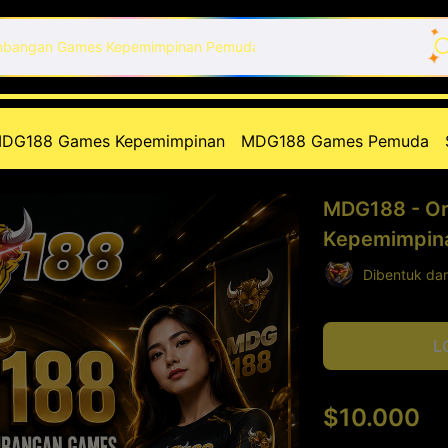
embangan Games Kepemimpinan Pemuda
DG188 Games Kepemimpinan
MDG188 Games Pemuda
MDG188 - O
Kepemimpin
New
Dibentuk dan
L
$10.000